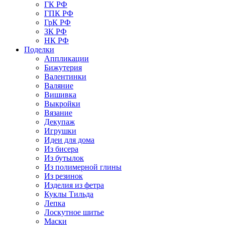
ГК РФ
ГПК РФ
ГрК РФ
ЗК РФ
НК РФ
Поделки
Аппликации
Бижутерия
Валентинки
Валяние
Вишивка
Выкройки
Вязание
Декупаж
Игрушки
Идеи для дома
Из бисера
Из бутылок
Из полимерной глины
Из резинок
Изделия из фетра
Куклы Тильда
Лепка
Лоскутное шитье
Маски