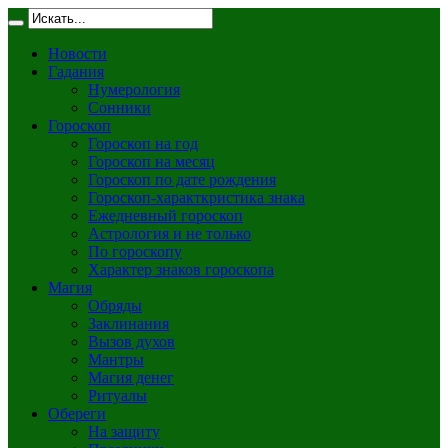
Новости
Гадания
Нумерология
Сонники
Гороскоп
Гороскоп на год
Гороскоп на месяц
Гороскоп по дате рождения
Гороскоп-характкристика знака
Ежедневный гороскоп
Астрология и не только
По гороскопу
Характер знаков гороскопа
Магия
Обряды
Заклинания
Вызов духов
Мантры
Магия денег
Ритуалы
Обереги
На защиту