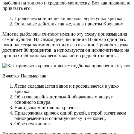
рыбалки на тонкую и среднюю монолеску. Вот как правильно
привязать его:
Продеваем кончик лески дважды через ушко крючка.
Остальные действия так же, как в простом Кровавом.
Многие рыболовы считают именно эту схему привязывания
самой лучшей. На самом деле, выполнив Паломар один раз,
руки навсегда запомнят технику его вязания. Прочность узла
достигает 80 процентов, а используется он исключительно на
простых нейлоновых лесках малой и средней толщины.
Вяжется Паломар так:
Леска складывается вдвое и просовывается в ушко
крючка.
Образовавшейся петелькой оборачиваем вокруг
основного шнура.
Накидываем петлю на крючок.
Придерживая крючок одной рукой, второй затягиваем
одновременно и основную леску и ее конец.
Обрезаем лишнее.
Из-за тройного пропускания в колечко, для крючков не