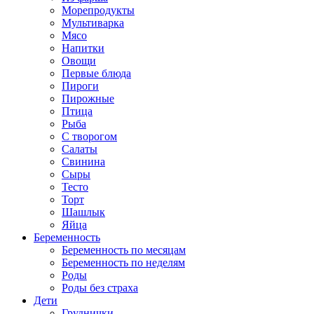
Морепродукты
Мультиварка
Мясо
Напитки
Овощи
Первые блюда
Пироги
Пирожные
Птица
Рыба
С творогом
Салаты
Свинина
Сыры
Тесто
Торт
Шашлык
Яйца
Беременность
Беременность по месяцам
Беременность по неделям
Роды
Роды без страха
Дети
Груднички