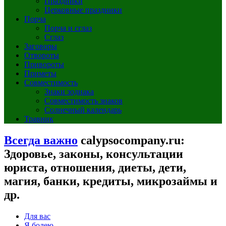
Праздники
Церковные праздники
Порча
Порча и сглаз
Сглаз
Заговоры
Отвороты
Привороты
Приметы
Совместимость
Знаки зодиака
Совместимость знаков
Солнечный календарь
Травник
Всегда важно
calypsocompany.ru:
Здоровье, законы, консультации
юриста, отношения, диеты, дети,
магия, банки, кредиты, микрозаймы и
др.
Для вас
Я болею