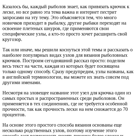
Казалось бы, каждый рыболов знает, как привязать крючок к
леске, но все равно эта тема важна и интернет пестрит
запросами на эту тему. Это объясняется тем, что много
новичков приходит в рыбалку, другие рыбаки переходят на
освоение плетеных шнуров, где применяются свои
специфические узлы, а кто-то просто хочет расширить свой
кругозор.
Так или иначе, мы решили коснуться этой темы и рассказать о
наиболее популярных видах узлов для вязания рыболовных
крючков. Построим сегодняшний рассказ просто: поделим
весь текст на части, каждая из которых будет посвящена
только одному способу. Сразу предупредим, узлы названы, как
в английской терминологии, вы можете их знать совсем под
другими именами.
Несмотря на зловещее название этот узел для крючка один из
самых простых и распространенных среди рыболовов. Он
применяется в тех соединениях, где не требуется особенной
прочности, так как прочность лески на нем снижается до 70
процентов.
На основе этого простого способа вязания основаны еще
несколько родственных узлов, поэтому изучение этого
способа даст возможность понять технику более сложных