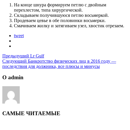
На конце шнура формируем петлю с двойным
перехлестом, типа хирургической.
Складываем получившуюся петлю восьмеркой.
Продеваем цевье в обе половинки восьмерки.
Смачиваем жилку и затягиваем узел, хвостик отрезаем.
tweet
Предыдущий
Lr Gulf
Следующий
Банкротство физических лиц в 2016 году —
последствия для должника, все плюсы и минусы
О admin
САМЫЕ ЧИТАЕМЫЕ