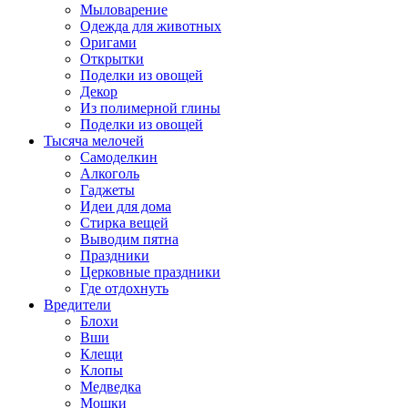
Мыловарение
Одежда для животных
Оригами
Открытки
Поделки из овощей
Декор
Из полимерной глины
Поделки из овощей
Тысяча мелочей
Самоделкин
Алкоголь
Гаджеты
Идеи для дома
Стирка вещей
Выводим пятна
Праздники
Церковные праздники
Где отдохнуть
Вредители
Блохи
Вши
Клещи
Клопы
Медведка
Мошки