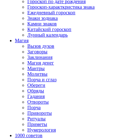
Гороскоп по дате рождения
Гороскоп-характкристика знака
Ежедневный гороскоп
Знаки зодиака
Камни знаков
Китайский гороскоп
Лунный календарь
Магия
Вызов духов
Заговоры
Заклинания
Магия денег
Мантры
Молитвы
Порча и сглаз
Обереги
Обряды
Гадания
Отвороты
Порча
Привороты
Ритуалы
Приметы
Нумерология
1000 советов