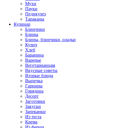
Мухи
Пауки
Педикулез
Тараканы
Кулинар
Блинчики
Блины
Блины, блинчики, оладьи
Кулич
Хлеб
Баранина
Варенье
Вегетарианцам
Вкусные советы
Вторые блюда
Выпечка
Гарниры
Говядина
Десерт
Заготовки
Закуски
Запеканки
Из теста
Крема
Из фарша