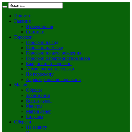
Новости
Гадания
Нумерология
Сонники
Гороскоп
Гороскоп на год
Гороскоп на месяц
Гороскоп по дате рождения
Гороскоп-характкристика знака
Ежедневный гороскоп
Астрология и не только
По гороскопу
Характер знаков гороскопа
Магия
Обряды
Заклинания
Вызов духов
Мантры
Магия денег
Ритуалы
Обереги
На защиту