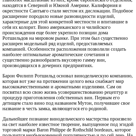
находятся в Северной и Южной Америке. Калифорния и
окрестности Сантьяго стали местом их дислокации. Подобное
расширение породило новые разновидности изделий,
характерные для этой конкретной местности и впитавшие в
себя их колорит. Вино американского и чилийского
происхождения еще более укрепило позиции дома
Ротшильдов на мировом рынке. При этом был существенно
расширен модельный ряд изделий, предоставляемых
компанией. Особенности расположения позволили создать
наиболее оптимальные ароматические сочетания и
существенно разнообразить вкусовую гамму вин,
производящихся в дочерних предприятиях.
Барон Филипп Ротшильд основал винодельческую компанию,
которая вот уже на протяжении целого века снабжает мир
высококачественными и ароматными изделиями. Сам он
посвятил всю свою жизнь усовершенствованию рецептур и
процедур приготовления собственных вин. Первым его
детищем стало вино под названием Мутон, получившее свое
название в честь замка, являющегося его родиной.
Дальнейшее познание винодельческого мастерства произвело
на свет наиболее известное творение, выпущенное под эгидой
торговой марки Baron Philippe de Rothschild bordeaux, которое
пользуется необыкновенной популярностью и по сей день. На