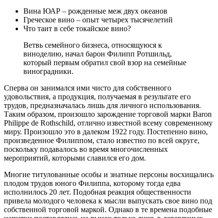
Вина ЮАР – рожденные меж двух океанов
Греческое вино – опыт четырех тысячелетий
Что таит в себе токайское вино?
Ветвь семейного бизнеса, относящуюся к
виноделию, начал барон Филипп Ротшильд,
который первым обратил свой взор на семейные
виноградники.
Сперва он занимался ими чисто для собственного
удовольствия, а продукция, получаемая в результате его
трудов, предназначалась лишь для личного использования.
Таким образом, произошло зарождение торговой марки Baron
Philippe de Rothschild, отлично известной всему современному
миру. Произошло это в далеком 1922 году. Постепенно вино,
произведенное Филиппом, стало известно по всей округе,
поскольку подавалось во время многочисленных
мероприятий, которыми славился его дом.
Многие титулованные особы и знатные персоны восхищались
плодом трудов юного Филиппа, которому тогда едва
исполнилось 20 лет. Подобная реакция общественности
привела молодого человека к мысли выпускать свое вино под
собственной торговой маркой. Однако в те времена подобные