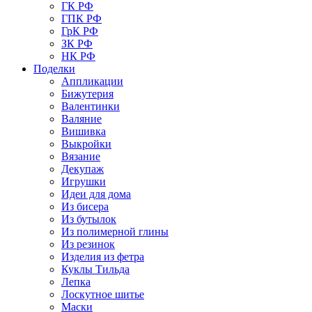
ГК РФ
ГПК РФ
ГрК РФ
ЗК РФ
НК РФ
Поделки
Аппликации
Бижутерия
Валентинки
Валяние
Вишивка
Выкройки
Вязание
Декупаж
Игрушки
Идеи для дома
Из бисера
Из бутылок
Из полимерной глины
Из резинок
Изделия из фетра
Куклы Тильда
Лепка
Лоскутное шитье
Маски