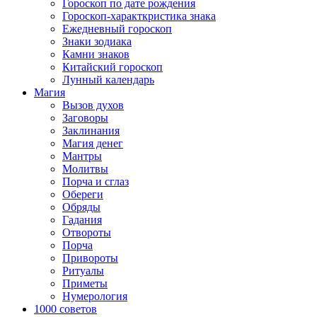
Гороскоп по дате рождения
Гороскоп-характкристика знака
Ежедневный гороскоп
Знаки зодиака
Камни знаков
Китайский гороскоп
Лунный календарь
Магия
Вызов духов
Заговоры
Заклинания
Магия денег
Мантры
Молитвы
Порча и сглаз
Обереги
Обряды
Гадания
Отвороты
Порча
Привороты
Ритуалы
Приметы
Нумерология
1000 советов