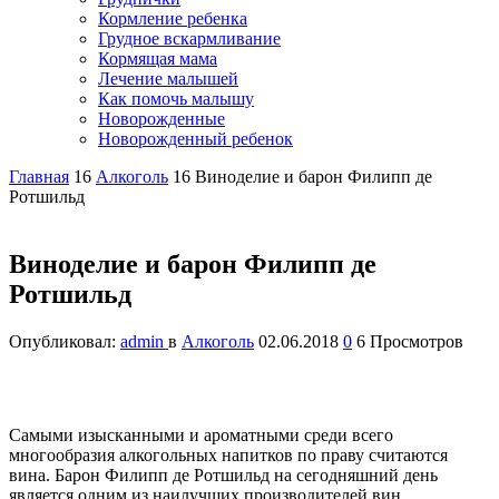
Кормление ребенка
Грудное вскармливание
Кормящая мама
Лечение малышей
Как помочь малышу
Новорожденные
Новорожденный ребенок
Главная
16
Алкоголь
16
Виноделие и барон Филипп де
Ротшильд
Виноделие и барон Филипп де
Ротшильд
Опубликовал:
admin
в
Алкоголь
02.06.2018
0
6 Просмотров
Самыми изысканными и ароматными среди всего
многообразия алкогольных напитков по праву считаются
вина. Барон Филипп де Ротшильд на сегодняшний день
является одним из наилучших производителей вин,