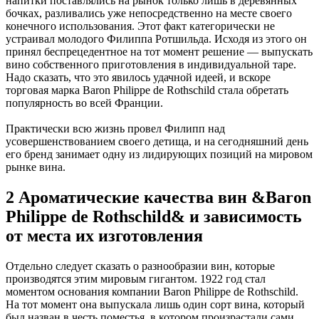
напитки поставлялись на рынок только лишь в деревянных
бочках, разливались уже непосредственно на месте своего
конечного использования. Этот факт категорически не
устраивал молодого Филиппа Ротшильда. Исходя из этого он
принял беспрецедентное на тот момент решение — выпускать
вино собственного приготовления в индивидуальной таре.
Надо сказать, что это явилось удачной идеей, и вскоре
торговая марка Baron Philippe de Rothschild стала обретать
популярность во всей Франции.
Практически всю жизнь провел Филипп над
усовершенствованием своего детища, и на сегодняшний день
его бренд занимает одну из лидирующих позиций на мировом
рынке вина.
2 Ароматические качества вин &Baron
Philippe de Rothschild& и зависимость
от места их изготовления
Отдельно следует сказать о разнообразии вин, которые
производятся этим мировым гигантом. 1922 год стал
моментом основания компании Baron Philippe de Rothschild.
На тот момент она выпускала лишь один сорт вина, который
был назван в честь поместья, в котором произрастали сами