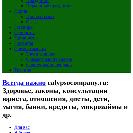
Праздники
Церковные праздники
Порча
Порча и сглаз
Сглаз
Заговоры
Отвороты
Привороты
Приметы
Совместимость
Знаки зодиака
Совместимость знаков
Солнечный календарь
Травник
Всегда важно
calypsocompany.ru:
Здоровье, законы, консультации
юриста, отношения, диеты, дети,
магия, банки, кредиты, микрозаймы и
др.
Для вас
Я болею