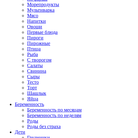
Морепродукты
Мультиварка
Мясо
Напитки
Овощи
Первые блюда
Пироги
Пирожные
Птица
Рыба
С творогом
Салаты
Свинина
Сыры
Тесто
Торт
Шашлык
Яйца
Беременность
Беременность по месяцам
Беременность по неделям
Роды
Роды без страха
Дети
Груднички