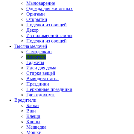
Мыловарение
Одежда для животных
Оригами
Открытки
Поделки из овощей
Декор
Из полимерной глины
Поделки из овощей
Тысяча мелочей
Самоделкин
Алкоголь
Гаджеты
Идеи для дома
Стирка вещей
Выводим пятна
Праздники
Церковные праздники
Где отдохнуть
Вредители
Блохи
Вши
Клещи
Клопы
Медведка
Мошки