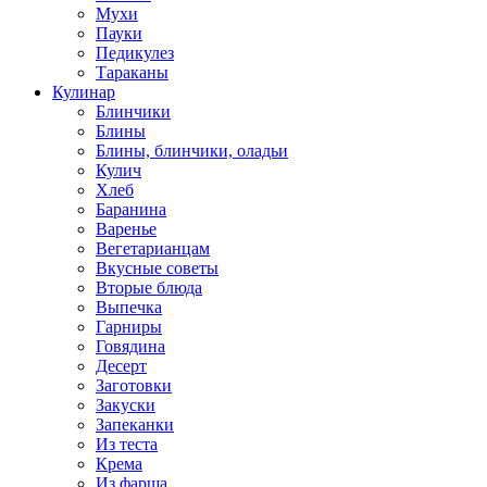
Мухи
Пауки
Педикулез
Тараканы
Кулинар
Блинчики
Блины
Блины, блинчики, оладьи
Кулич
Хлеб
Баранина
Варенье
Вегетарианцам
Вкусные советы
Вторые блюда
Выпечка
Гарниры
Говядина
Десерт
Заготовки
Закуски
Запеканки
Из теста
Крема
Из фарша