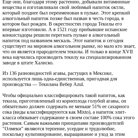
Еще они, благодаря этому растению, добывали витаминные
вещества и изготавливали свой любимый напиток октли,
который позднее был переименован в пульке. Этот крепкий
алкогольный напиток позже был назван в честь города, в
котором был рожден. В окрестностях города Текилы его
впервые изготовили. А в 1521 году прибывшие испанские
конкистадоры решили перегнать пульке в алкогольный
напиток под названием мескаль. Этот напиток и сегодня
существует на мировом алкогольном рынке, но мало кто знает,
что он является прародителем текилы. И только в конце XVII
века научились производить текилу на специализированном
заводе в штате Халиско.
Из 136 разновидностей агавы, растущих в Мексике,
используется лишь одна-единственная, пригодная для
производства — Текилана Вебер Azul.
Чтобы официально классифицировать такой напиток, как
текила, приготовленный из корнеплода голубой агавы, он
обязательно должен содержать не меньше 51% ее сахарного
сока (виды классифицируются как Mixto), а напиток элит-
класса обязывает содержание в своем составе 100% сока этого
растения. Самым важными принципами производителей
"Олмеки" являются терпение, усердие и трудолюбие,
поскольку культивирование, выращивание и уход за этим