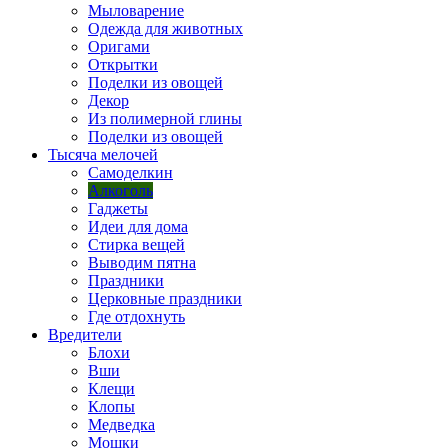
Мыловарение
Одежда для животных
Оригами
Открытки
Поделки из овощей
Декор
Из полимерной глины
Поделки из овощей
Тысяча мелочей
Самоделкин
Алкоголь
Гаджеты
Идеи для дома
Стирка вещей
Выводим пятна
Праздники
Церковные праздники
Где отдохнуть
Вредители
Блохи
Вши
Клещи
Клопы
Медведка
Мошки