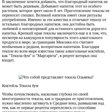
В заключение хочется добавить, что благородный напиток не
может быть дешевым. Добывают напиток этот из особого
растения, которое зреет около 8 лет. Приготовление текилы не
переносит спешки. Великий напиток имеет свои ритуалы
употребления. Именно за эти качества и отличают текилу от
остальных благородных напитков, она достойна быть
любимой и неповторимой для истинного ценителя дорогого
напитка. Крепкий нрав текилы заключается еще и в том, что,
несмотря на кажущуюся популярность этого алкогольного
продукта в мире, за границами Мексики его считают
необычным и редким, колоритным напитком. Благодаря
текиле во всем мире известны такие алкогольные коктейли,
как "Текила бум" и "Маргарита", в рецепт которых она
входит.
Коктейль Текила бум
Чтобы почувствовать, насколько глубока по своей
многогранности текила, как и традиции ее приготовления,
нужно мысленно заглянуть в Средние века, размышляя над
тем, как ее первые рецепты переплелись со способами