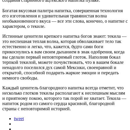
создания старинного ацтекского напитка пульке.
Богатая вкусовая палитра напитка, совершенная технология
его изготовления и удивительная травянистая волна
необыкновенного вкуса — все эти слова, конечно, о напитке с
характером, о текиле.
Истинные ценители крепкого напитка богов знают: текила —
это неспешная теплая волна, которая обволакивает тело так
естественно и легко, что, кажется, будто сами боги
прикоснулись к вам своим дыханием в знак одобрения, когда
вы сделали первый неповторимый глоток. Наполняя бокал
терпкой текилой, можете почувствовать, что в вашем бокале
ненадолго поселился дух самой Мексики, своенравной и
открытой, способной подарить жаркие эмоции и передать
немного свободы.
Каждый ценитель благородного напитка всегда отметит, что
несколько глотков текилы располагают к неспешным мыслям
и приятному покою, которого так порой не хватает. Текила —
напиток родом из самого сердца красивой, благородной
страны с неповторимой историей.
tweet