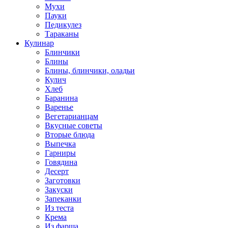
Мухи
Пауки
Педикулез
Тараканы
Кулинар
Блинчики
Блины
Блины, блинчики, оладьи
Кулич
Хлеб
Баранина
Варенье
Вегетарианцам
Вкусные советы
Вторые блюда
Выпечка
Гарниры
Говядина
Десерт
Заготовки
Закуски
Запеканки
Из теста
Крема
Из фарша