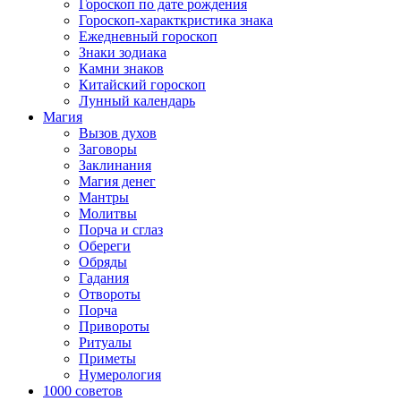
Гороскоп по дате рождения
Гороскоп-характкристика знака
Ежедневный гороскоп
Знаки зодиака
Камни знаков
Китайский гороскоп
Лунный календарь
Магия
Вызов духов
Заговоры
Заклинания
Магия денег
Мантры
Молитвы
Порча и сглаз
Обереги
Обряды
Гадания
Отвороты
Порча
Привороты
Ритуалы
Приметы
Нумерология
1000 советов