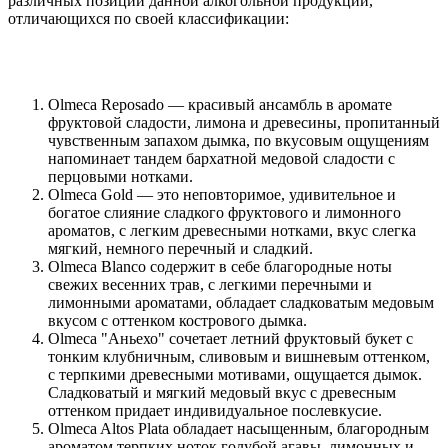
различных позиций данной алкогольной продукции,
отличающихся по своей классификации:
Olmeca Reposado — красивый ансамбль в аромате
фруктовой сладости, лимона и древесины, пропитанный
чувственным запахом дымка, по вкусовым ощущениям
напоминает тандем бархатной медовой сладости с
перцовыми нотками.
Olmeca Gold — это неповторимое, удивительное и
богатое слияние сладкого фруктового и лимонного
ароматов, с легким древесными нотками, вкус слегка
мягкий, немного перечный и сладкий.
Olmeca Blanco содержит в себе благородные ноты
свежих весенних трав, с легкими перечными и
лимонными ароматами, обладает сладковатым медовым
вкусом с оттенком кострового дымка.
Olmeca "Аньехо" сочетает летний фруктовый букет с
тонким клубничным, сливовым и вишневым оттенком,
с терпкими древесными мотивами, ощущается дымок.
Сладковатый и мягкий медовый вкус с древесным
оттенком придает индивидуальное послевкусие.
Olmeca Altos Plata обладает насыщенным, благородным
ароматом терпких ноток голубой агавы, лимонных и