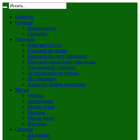
Новости
Гадания
Нумерология
Сонники
Гороскоп
Гороскоп на год
Гороскоп на месяц
Гороскоп по дате рождения
Гороскоп-характкристика знака
Ежедневный гороскоп
Астрология и не только
По гороскопу
Характер знаков гороскопа
Магия
Обряды
Заклинания
Вызов духов
Мантры
Магия денег
Ритуалы
Обереги
На защиту