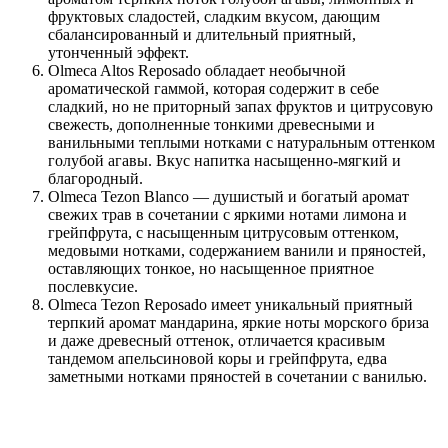
фруктовых сладостей, сладким вкусом, дающим
сбалансированный и длительный приятный,
утонченный эффект.
Olmeca Altos Reposado обладает необычной
ароматической гаммой, которая содержит в себе
сладкий, но не приторный запах фруктов и цитрусовую
свежесть, дополненные тонкими древесными и
ванильными теплыми нотками с натуральным оттенком
голубой агавы. Вкус напитка насыщенно-мягкий и
благородный.
Olmeca Tezon Blanco — душистый и богатый аромат
свежих трав в сочетании с яркими нотами лимона и
грейпфрута, с насыщенным цитрусовым оттенком,
медовыми нотками, содержанием ванили и пряностей,
оставляющих тонкое, но насыщенное приятное
послевкусие.
Olmeca Tezon Reposado имеет уникальный приятный
терпкий аромат мандарина, яркие ноты морского бриза
и даже древесный оттенок, отличается красивым
тандемом апельсиновой коры и грейпфрута, едва
заметными нотками пряностей в сочетании с ванилью.