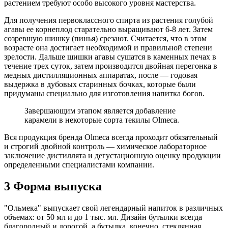
растением требуют особо высокого уровня мастерства.
Для получения первоклассного спирта из растения голубой
агавы ее корнеплод старательно выращивают 6-8 лет. Затем
созревшую шишку (пинья) срезают. Считается, что в этом
возрасте она достигает необходимой и правильной степени
зрелости. Дальше шишки агавы сушатся в каменных печах в
течение трех суток, затем производится двойная перегонка в
медных дистилляционных аппаратах, после — годовая
выдержка в дубовых старинных бочках, которые были
придуманы специально для изготовления напитка богов.
Завершающим этапом является добавление
карамели в некоторые сорта текилы Olmeca.
Вся продукция бренда Olmeca всегда проходит обязательный
и строгий двойной контроль — химическое лабораторное
заключение дистиллята и дегустационную оценку продукции
определенными специалистами компании.
3 Форма выпуска
"Ольмека" выпускает свой легендарный напиток в различных
объемах: от 50 мл и до 1 тыс. мл. Дизайн бутылки всегда
благородный и дорогой, а бутылка, конечно, стеклянная.