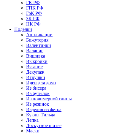
ГК РФ
ГПК РФ
ГрК РФ
ЗК РФ
НК РФ
Поделки
Аппликации
Бижутерия
Валентинки
Валяние
Вишивка
Выкройки
Вязание
Декупаж
Игрушки
Идеи для дома
Из бисера
Из бутылок
Из полимерной глины
Из резинок
Изделия из фетра
Куклы Тильда
Лепка
Лоскутное шитье
Маски