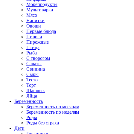
Морепродукты
Мультиварка
Мясо
Напитки
Овощи
Первые блюда
Пироги
Пирожные
Птица
Рыба
С творогом
Салаты
Свинина
Сыры
Тесто
Торт
Шашлык
Яйца
Беременность
Беременность по месяцам
Беременность по неделям
Роды
Роды без страха
Дети
Груднички