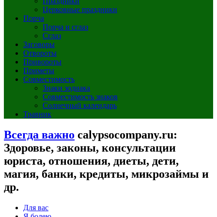
Праздники
Церковные праздники
Порча
Порча и сглаз
Сглаз
Заговоры
Отвороты
Привороты
Приметы
Совместимость
Знаки зодиака
Совместимость знаков
Солнечный календарь
Травник
Всегда важно
calypsocompany.ru:
Здоровье, законы, консультации
юриста, отношения, диеты, дети,
магия, банки, кредиты, микрозаймы и
др.
Для вас
Я болею