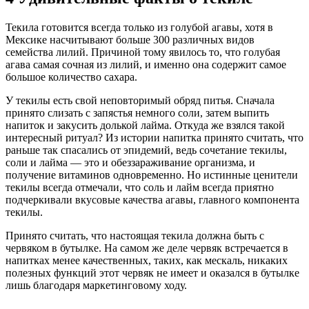
Текила готовится всегда только из голубой агавы, хотя в
Мексике насчитывают больше 300 различных видов
семейства лилий. Причиной тому явилось то, что голубая
агава самая сочная из лилий, и именно она содержит самое
большое количество сахара.
У текилы есть свой неповторимый обряд питья. Сначала
принято слизать с запястья немного соли, затем выпить
напиток и закусить долькой лайма. Откуда же взялся такой
интересный ритуал? Из истории напитка принято считать, что
раньше так спасались от эпидемий, ведь сочетание текилы,
соли и лайма — это и обеззараживание организма, и
получение витаминов одновременно. Но истинные ценители
текилы всегда отмечали, что соль и лайм всегда приятно
подчеркивали вкусовые качества агавы, главного компонента
текилы.
Принято считать, что настоящая текила должна быть с
червяком в бутылке. На самом же деле червяк встречается в
напитках менее качественных, таких, как мескаль, никаких
полезных функций этот червяк не имеет и оказался в бутылке
лишь благодаря маркетинговому ходу.