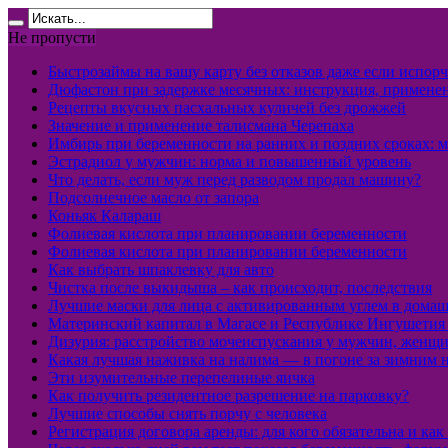
Не пропусти
Быстрозаймы на вашу карту без отказов даже если испор
Дюфастон при задержке месячных: инструкция, примене
Рецепты вкусных пасхальных куличей без дрожжей
Значение и применение талисмана Черепаха
Имбирь при беременности на ранних и поздних сроках: 
Эстрадиол у мужчин: норма и повышенный уровень
Что делать, если муж перед разводом продал машину?
Подсолнечное масло от запора
Коньяк Калараш
Фолиевая кислота при планировании беременности
Фолиевая кислота при планировании беременности
Как выбрать шпаклевку для авто
Чистка после выкидыша – как происходит, последствия
Лучшие маски для лица с активированным углем в дома
Материнский капитал в Магасе и Республике Ингушетия 
Дизурия: расстройство мочеиспускания у мужчин, женщи
Какая лучшая наживка на налима — в погоне за зимним
Эти изумительные перепелиные яичка
Как получить резидентное разрешение на парковку?
Лучшие способы снять порчу с человека
Регистрация договора аренды: для кого обязательна и как