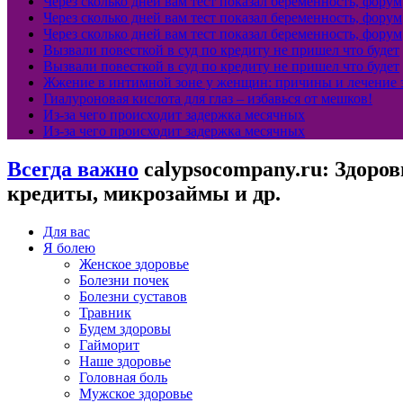
Через сколько дней вам тест показал беременность, форум
Через сколько дней вам тест показал беременность, форум
Через сколько дней вам тест показал беременность, форум
Вызвали повесткой в суд по кредиту не пришел что будет
Вызвали повесткой в суд по кредиту не пришел что будет
Жжение в интимной зоне у женщин: причины и лечение з
Гиалуроновая кислота для глаз – избавься от мешков!
Из-за чего происходит задержка месячных
Из-за чего происходит задержка месячных
Всегда важно
calypsocompany.ru: Здоров
кредиты, микрозаймы и др.
Для вас
Я болею
Женское здоровье
Болезни почек
Болезни суставов
Травник
Будем здоровы
Гайморит
Наше здоровье
Головная боль
Мужское здоровье