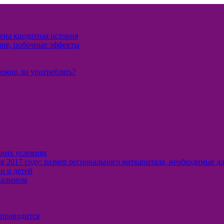
чена кредитная история
ние, побочные эффекты
можно ли употреблять?
шних условиях
в 2017 году: размер регионального маткапитала, необходимые д
н и детей
 налимом
 проводится