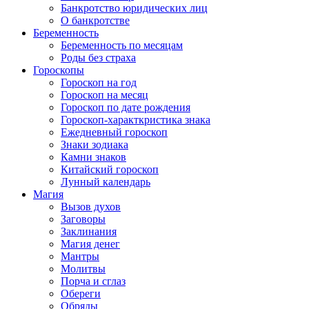
Банкротство юридических лиц
О банкротстве
Беременность
Беременность по месяцам
Роды без страха
Гороскопы
Гороскоп на год
Гороскоп на месяц
Гороскоп по дате рождения
Гороскоп-характкристика знака
Ежедневный гороскоп
Знаки зодиака
Камни знаков
Китайский гороскоп
Лунный календарь
Магия
Вызов духов
Заговоры
Заклинания
Магия денег
Мантры
Молитвы
Порча и сглаз
Обереги
Обряды