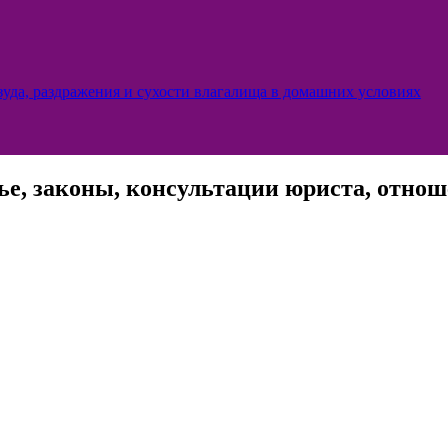
уда, раздражения и сухости влагалища в домашних условиях
ье, законы, консультации юриста, отноше