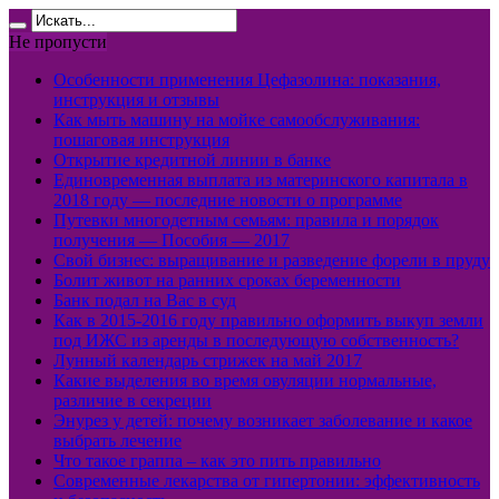
Не пропусти
Особенности применения Цефазолина: показания,
инструкция и отзывы
Как мыть машину на мойке самообслуживания:
пошаговая инструкция
Открытие кредитной линии в банке
Единовременная выплата из материнского капитала в
2018 году — последние новости о программе
Путевки многодетным семьям: правила и порядок
получения — Пособия — 2017
Свой бизнес: выращивание и разведение форели в пруду
Болит живот на ранних сроках беременности
Банк подал на Вас в суд
Как в 2015-2016 году правильно оформить выкуп земли
под ИЖС из аренды в последующую собственность?
Лунный календарь стрижек на май 2017
Какие выделения во время овуляции нормальные,
различие в секреции
Энурез у детей: почему возникает заболевание и какое
выбрать лечение
Что такое граппа – как это пить правильно
Современные лекарства от гипертонии: эффективность