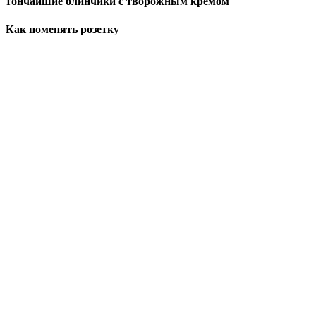
тончайшие блинчики с творожным кремом
Как поменять розетку