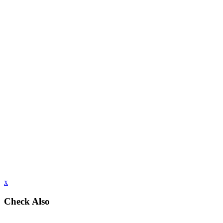
x
Check Also