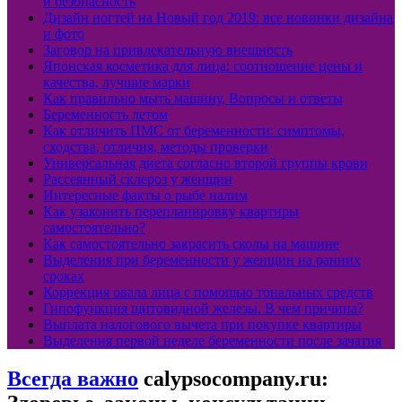
и безопасность
Дизайн ногтей на Новый год 2019: все новинки дизайна
и фото
Заговор на привлекательную внешность
Японская косметика для лица: соотношение цены и
качества, лучшие марки
Как правильно мыть машину, Вопросы и ответы
Беременность летом
Как отличить ПМС от беременности: симптомы,
сходства, отличия, методы проверки
Универсальная диета согласно второй группы крови
Рассеянный склероз у женщин
Интересные факты о рыбе налим
Как узаконить перепланировку квартиры
самостоятельно?
Как самостоятельно закрасить сколы на машине
Выделения при беременности у женщин на ранних
сроках
Коррекция овала лица с помощью тональных средств
Гипофункция щитовидной железы. В чем причина?
Выплата налогового вычета при покупке квартиры
Выделения первой неделе беременности после зачатия
Всегда важно
calypsocompany.ru: