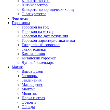
Банкротство ИП
Антиколлектор
Банкротство юридических лиц
О банкротстве
Финансы
Гороскопы
Гороскоп на год
Гороскоп на месяц
Гороскоп по дате рождения
Гороскоп-характкристика знака
Ежедневный гороскоп
Знаки зодиака
Камни знаков
Китайский гороскоп
Лунный календарь
Магия
Вызов духов
Заговоры
Заклинания
Магия денег
Мантры
Молитвы
Порча и сглаз
Обереги
Обряды