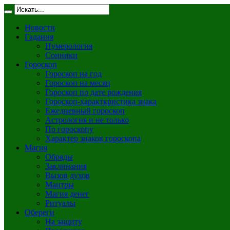
Новости
Гадания
Нумерология
Сонники
Гороскоп
Гороскоп на год
Гороскоп на месяц
Гороскоп по дате рождения
Гороскоп-характкристика знака
Ежедневный гороскоп
Астрология и не только
По гороскопу
Характер знаков гороскопа
Магия
Обряды
Заклинания
Вызов духов
Мантры
Магия денег
Ритуалы
Обереги
На защиту