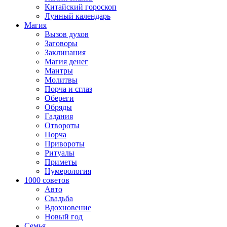
Китайский гороскоп
Лунный календарь
Магия
Вызов духов
Заговоры
Заклинания
Магия денег
Мантры
Молитвы
Порча и сглаз
Обереги
Обряды
Гадания
Отвороты
Порча
Привороты
Ритуалы
Приметы
Нумерология
1000 советов
Авто
Свадьба
Вдохновение
Новый год
Семья