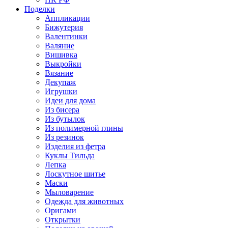
Поделки
Аппликации
Бижутерия
Валентинки
Валяние
Вишивка
Выкройки
Вязание
Декупаж
Игрушки
Идеи для дома
Из бисера
Из бутылок
Из полимерной глины
Из резинок
Изделия из фетра
Куклы Тильда
Лепка
Лоскутное шитье
Маски
Мыловарение
Одежда для животных
Оригами
Открытки