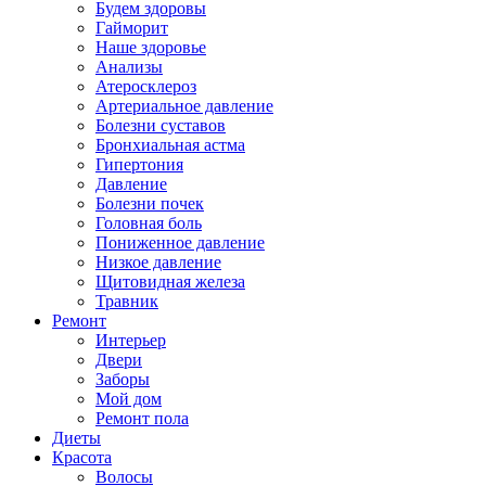
Будем здоровы
Гайморит
Наше здоровье
Анализы
Атеросклероз
Артериальное давление
Болезни суставов
Бронхиальная астма
Гипертония
Давление
Болезни почек
Головная боль
Пониженное давление
Низкое давление
Щитовидная железа
Травник
Ремонт
Интерьер
Двери
Заборы
Мой дом
Ремонт пола
Диеты
Красота
Волосы