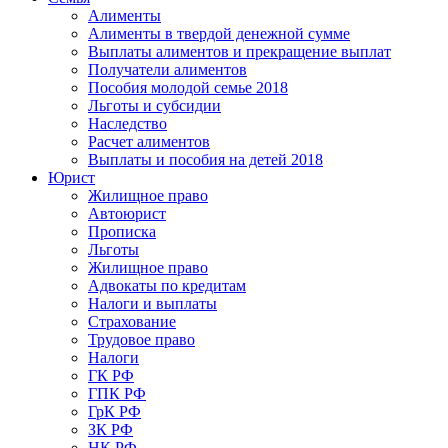
Алименты
Алименты в твердой денежной сумме
Выплаты алиментов и прекращение выплат
Получатели алиментов
Пособия молодой семье 2018
Льготы и субсидии
Наследство
Расчет алиментов
Выплаты и пособия на детей 2018
Юрист
Жилищное право
Автоюрист
Прописка
Льготы
Жилищное право
Адвокаты по кредитам
Налоги и выплаты
Страхование
Трудовое право
Налоги
ГК РФ
ГПК РФ
ГрК РФ
ЗК РФ
НК РФ