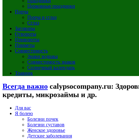
Праздники
Церковные праздники
Порча
Порча и сглаз
Сглаз
Заговоры
Отвороты
Привороты
Приметы
Совместимость
Знаки зодиака
Совместимость знаков
Солнечный календарь
Травник
Всегда важно
calypsocompany.ru: Здоров
кредиты, микрозаймы и др.
Для вас
Я болею
Болезни почек
Болезни суставов
Женское здоровье
Детские заболевания