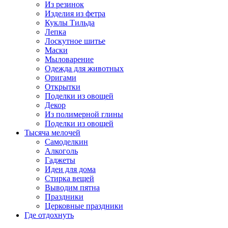
Из резинок
Изделия из фетра
Куклы Тильда
Лепка
Лоскутное шитье
Маски
Мыловарение
Одежда для животных
Оригами
Открытки
Поделки из овощей
Декор
Из полимерной глины
Поделки из овощей
Тысяча мелочей
Самоделкин
Алкоголь
Гаджеты
Идеи для дома
Стирка вещей
Выводим пятна
Праздники
Церковные праздники
Где отдохнуть