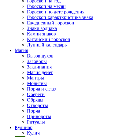
Гороскоп на год
Гороскоп на месяц
Гороскоп по дате рождения
Гороскоп-характкристика знака
Ежедневный гороскоп
Знаки зодиака
Камни знаков
Китайский гороскоп
Лунный календарь
Магия
Вызов духов
Заговоры
Заклинания
Магия денег
Мантры
Молитвы
Порча и сглаз
Обереги
Обряды
Отвороты
Порча
Привороты
Ритуалы
Кулинар
Кулич