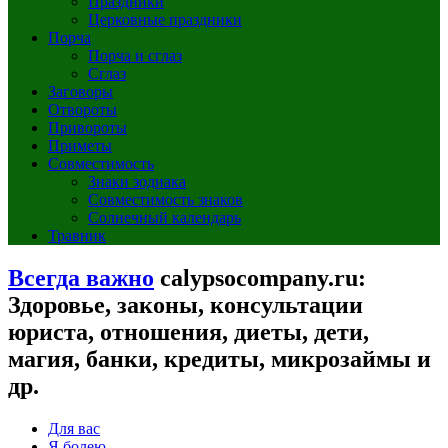
Праздники
Церковные праздники
Порча
Порча и сглаз
Сглаз
Заговоры
Отвороты
Привороты
Приметы
Совместимость
Знаки зодиака
Совместимость знаков
Солнечный календарь
Травник
Всегда важно
calypsocompany.ru:
Здоровье, законы, консультации
юриста, отношения, диеты, дети,
магия, банки, кредиты, микрозаймы и
др.
Для вас
Я болею