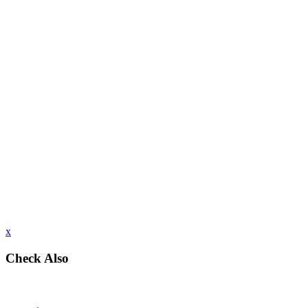
x
Check Also