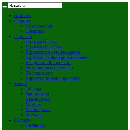
Новости
Гадания
Нумерология
Сонники
Гороскоп
Гороскоп на год
Гороскоп на месяц
Гороскоп по дате рождения
Гороскоп-характкристика знака
Ежедневный гороскоп
Астрология и не только
По гороскопу
Характер знаков гороскопа
Магия
Обряды
Заклинания
Вызов духов
Мантры
Магия денег
Ритуалы
Обереги
На защиту