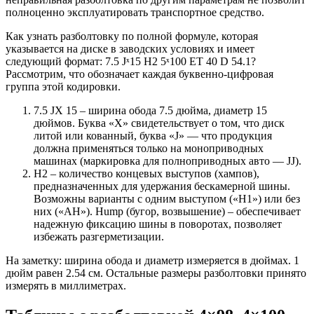
полноценно эксплуатировать транспортное средство.
Как узнать разболтовку по полной формуле, которая
указывается на диске в заводских условиях и имеет
следующий формат: 7.5 Jˣ15 H2 5ˣ100 ET 40 D 54.1?
Рассмотрим, что обозначает каждая буквенно-цифровая
группа этой кодировки.
7.5 JX 15 – ширина обода 7.5 дюйма, диаметр 15
дюймов. Буква «X» свидетельствует о том, что диск
литой или кованный, буква «J» — что продукция
должна применяться только на моноприводных
машинах (маркировка для полноприводных авто — JJ).
H2 – количество концевых выступов (хампов),
предназначенных для удержания бескамерной шины.
Возможны варианты с одним выступом («Н1») или без
них («АН»). Hump (бугор, возвышение) – обеспечивает
надежную фиксацию шины в поворотах, позволяет
избежать разгерметизации.
На заметку: ширина обода и диаметр измеряется в дюймах. 1
дюйм равен 2.54 см. Остальные размеры разболтовки принято
измерять в миллиметрах.