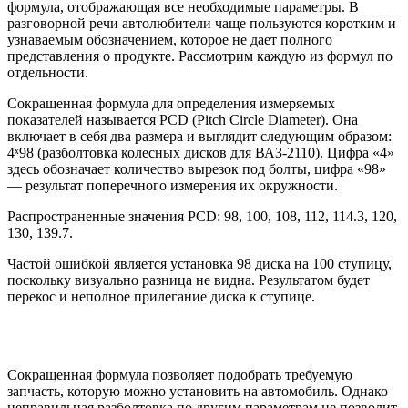
формула, отображающая все необходимые параметры. В
разговорной речи автолюбители чаще пользуются коротким и
узнаваемым обозначением, которое не дает полного
представления о продукте. Рассмотрим каждую из формул по
отдельности.
Сокращенная формула для определения измеряемых
показателей называется PCD (Pitch Circle Diameter). Она
включает в себя два размера и выглядит следующим образом:
4ˣ98 (разболтовка колесных дисков для ВАЗ-2110). Цифра «4»
здесь обозначает количество вырезок под болты, цифра «98»
— результат поперечного измерения их окружности.
Распространенные значения PCD: 98, 100, 108, 112, 114.3, 120,
130, 139.7.
Частой ошибкой является установка 98 диска на 100 ступицу,
поскольку визуально разница не видна. Результатом будет
перекос и неполное прилегание диска к ступице.
Сокращенная формула позволяет подобрать требуемую
запчасть, которую можно установить на автомобиль. Однако
неправильная разболтовка по другим параметрам не позволит