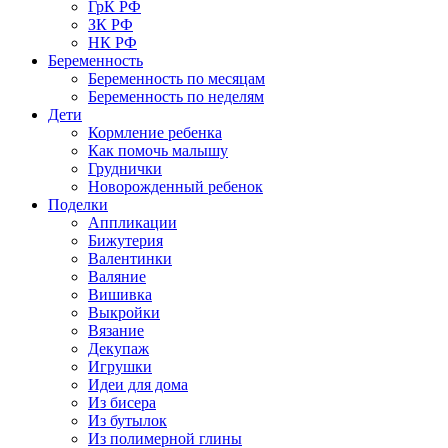
ГрК РФ
ЗК РФ
НК РФ
Беременность
Беременность по месяцам
Беременность по неделям
Дети
Кормление ребенка
Как помочь малышу
Груднички
Новорожденный ребенок
Поделки
Аппликации
Бижутерия
Валентинки
Валяние
Вишивка
Выкройки
Вязание
Декупаж
Игрушки
Идеи для дома
Из бисера
Из бутылок
Из полимерной глины