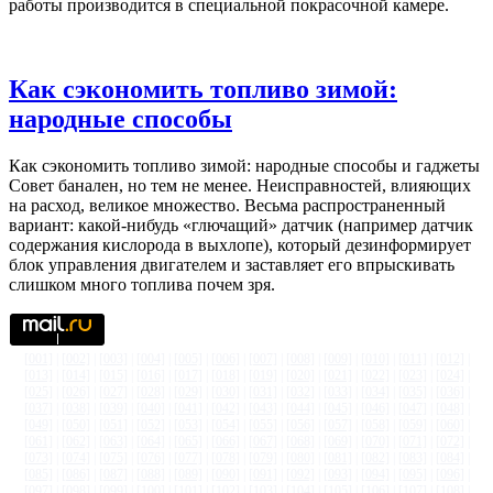
работы производится в специальной покрасочной камере.
Как сэкономить топливо зимой:
народные способы
Как сэкономить топливо зимой: народные способы и гаджеты
Совет банален, но тем не менее. Неисправностей, влияющих
на расход, великое множество. Весьма распространенный
вариант: какой-нибудь «глючащий» датчик (например датчик
содержания кислорода в выхлопе), который дезинформирует
блок управления двигателем и заставляет его впрыскивать
слишком много топлива почем зря.
[001]
|
[002]
|
[003]
|
[004]
|
[005]
|
[006]
|
[007]
|
[008]
|
[009]
|
[010]
|
[011]
|
[012]
|
[013]
|
[014]
|
[015]
|
[016]
|
[017]
|
[018]
|
[019]
|
[020]
|
[021]
|
[022]
|
[023]
|
[024]
|
[025]
|
[026]
|
[027]
|
[028]
|
[029]
|
[030]
|
[031]
|
[032]
|
[033]
|
[034]
|
[035]
|
[036]
|
[037]
|
[038]
|
[039]
|
[040]
|
[041]
|
[042]
|
[043]
|
[044]
|
[045]
|
[046]
|
[047]
|
[048]
|
[049]
|
[050]
|
[051]
|
[052]
|
[053]
|
[054]
|
[055]
|
[056]
|
[057]
|
[058]
|
[059]
|
[060]
|
[061]
|
[062]
|
[063]
|
[064]
|
[065]
|
[066]
|
[067]
|
[068]
|
[069]
|
[070]
|
[071]
|
[072]
|
[073]
|
[074]
|
[075]
|
[076]
|
[077]
|
[078]
|
[079]
|
[080]
|
[081]
|
[082]
|
[083]
|
[084]
|
[085]
|
[086]
|
[087]
|
[088]
|
[089]
|
[090]
|
[091]
|
[092]
|
[093]
|
[094]
|
[095]
|
[096]
|
[097]
|
[098]
|
[099]
|
[100]
|
[101]
|
[102]
|
[103]
|
[104]
|
[105]
|
[106]
|
[107]
|
[108]
|