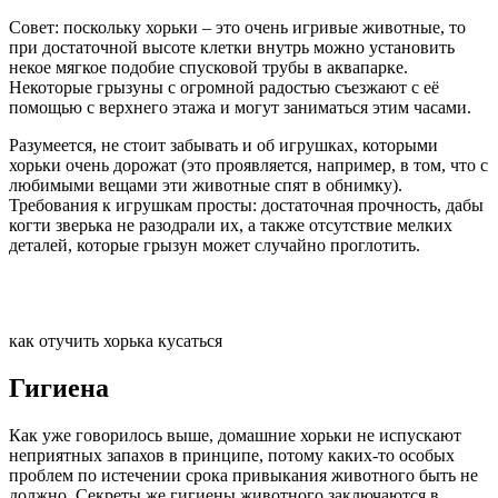
Совет: поскольку хорьки – это очень игривые животные, то
при достаточной высоте клетки внутрь можно установить
некое мягкое подобие спусковой трубы в аквапарке.
Некоторые грызуны с огромной радостью съезжают с её
помощью с верхнего этажа и могут заниматься этим часами.
Разумеется, не стоит забывать и об игрушках, которыми
хорьки очень дорожат (это проявляется, например, в том, что с
любимыми вещами эти животные спят в обнимку).
Требования к игрушкам просты: достаточная прочность, дабы
когти зверька не разодрали их, а также отсутствие мелких
деталей, которые грызун может случайно проглотить.
как отучить хорька кусаться
Гигиена
Как уже говорилось выше, домашние хорьки не испускают
неприятных запахов в принципе, потому каких-то особых
проблем по истечении срока привыкания животного быть не
должно. Секреты же гигиены животного заключаются в