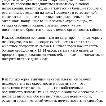
первых, свободно передвигаться животному в любом
направлении, во-вторых, не наткнуться на большие горшки с
растениями, стоящими на полу. Поскольку в естественной
среде ласки – норные животные, которые очень любят
закапывать найденные вещи в земные «хранилища», то,
увидев огромный горшок с землёй, хорёк тут же
инстинктивно бросится к нему с целью организовать тайник.
Важно: свободно передвигаться по квартире или дому хорьку
необходимо, так как находиться всё время в клетке это
животное попросту не сможет. Сначала хорёк начнёт спать
больше необходимых 13-14 часов, затем у него начнётся
процесс атрофирования конечностей, а после он окончательно
потеряет интерес даже к еде.
Как только хорёк выпущен из своей клетки, он захочет
исследователь все окрестности и пометить их – это
достаточно естественный процесс, свойственный
большинству животных. Он, подобно кошкам и собакам, лишь
потрётся шёрсткой обо все выступающие поверхности,
оставляя аромат, который человек почувствовать не способен.