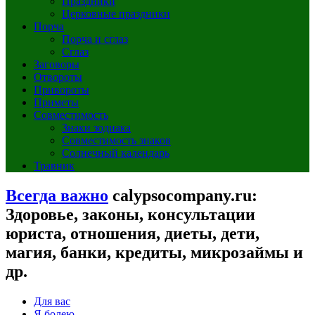
Праздники
Церковные праздники
Порча
Порча и сглаз
Сглаз
Заговоры
Отвороты
Привороты
Приметы
Совместимость
Знаки зодиака
Совместимость знаков
Солнечный календарь
Травник
Всегда важно
calypsocompany.ru:
Здоровье, законы, консультации
юриста, отношения, диеты, дети,
магия, банки, кредиты, микрозаймы и
др.
Для вас
Я болею