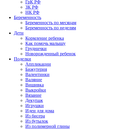
ГрК РФ
ЗК РФ
НК РФ
Беременность
Беременность по месяцам
Беременность по неделям
Дети
Кормление ребенка
Как помочь малышу
Груднички
Новорожденный ребенок
Поделки
Аппликации
Бижутерия
Валентинки
Валяние
Вишивка
Выкройки
Вязание
Декупаж
Игрушки
Идеи для дома
Из бисера
Из бутылок
Из полимерной глины