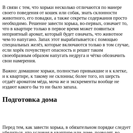
В связи с тем, что хорьки несколько отличаются по манере
своего поведения от кошек или собак, знать склонности
животного, его повадки, а также секреты содержания просто
необходимо. Решение завести хорька, во-первых, означает то,
что в квартире только в первое время может появиться
неприятный аромат, который будет означать, что животное
чем-то напугано. Запах этот вырабатывается с помощью
специальных желёз, которые включаются только в том случае,
если хорёк почувствует опасность и решит таким
своеобразным образом напугать недруга и чётко обозначить
свои намерения.
Важно: домашние хорьки, полностью привыкшие и к клетке,
и к квартире, к такому не склонны; более того, их шерсть
отдаёт ароматом мёда, моча же и экскременты вообще не
издают какого бы то ни было запаха.
Подготовка дома
Перед тем, как завести хорька, в обязательном порядке следует
убедиться, что условия в квартире или доме, позволят, во-