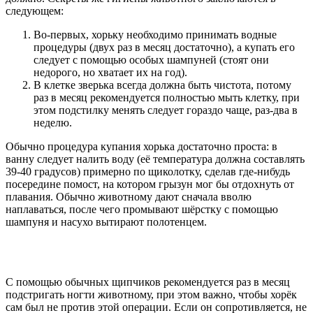
следующем:
Во-первых, хорьку необходимо принимать водные
процедуры (двух раз в месяц достаточно), а купать его
следует с помощью особых шампуней (стоят они
недорого, но хватает их на год).
В клетке зверька всегда должна быть чистота, потому
раз в месяц рекомендуется полностью мыть клетку, при
этом подстилку менять следует гораздо чаще, раз-два в
неделю.
Обычно процедура купания хорька достаточно проста: в
ванну следует налить воду (её температура должна составлять
39-40 градусов) примерно по щиколотку, сделав где-нибудь
посередине помост, на котором грызун мог бы отдохнуть от
плавания. Обычно животному дают сначала вволю
наплаваться, после чего промывают шёрстку с помощью
шампуня и насухо вытирают полотенцем.
С помощью обычных щипчиков рекомендуется раз в месяц
подстригать ногти животному, при этом важно, чтобы хорёк
сам был не против этой операции. Если он сопротивляется, не