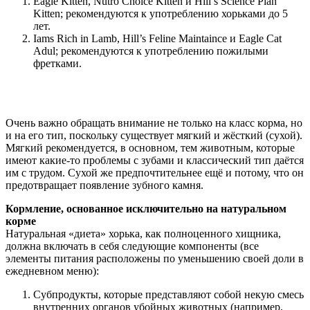
Eagle Kitten, Nutro Choice Kitten и Hill’s Science Plan
Kitten; рекомендуются к употреблению хорьками до 5
лет.
Iams Rich in Lamb, Hill’s Feline Maintaince и Eagle Cat
Adul; рекомендуются к употреблению пожилыми
фретками.
Очень важно обращать внимание не только на класс корма, но
и на его тип, поскольку существует мягкий и жёсткий (сухой).
Мягкий рекомендуется, в основном, тем животным, которые
имеют какие-то проблемы с зубами и классический тип даётся
им с трудом. Сухой же предпочтительнее ещё и потому, что он
предотвращает появление зубного камня.
Кормление, основанное исключительно на натуральном
корме
Натуральная «диета» хорька, как полноценного хищника,
должна включать в себя следующие компоненты (все
элементы питания расположены по уменьшению своей доли в
ежедневном меню):
Субпродукты, которые представляют собой некую смесь
внутренних органов убойных животных (например,