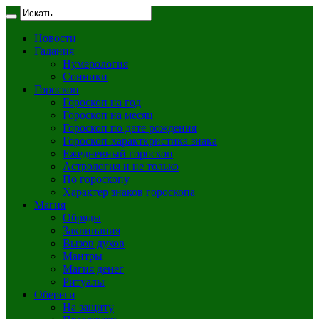
Новости
Гадания
Нумерология
Сонники
Гороскоп
Гороскоп на год
Гороскоп на месяц
Гороскоп по дате рождения
Гороскоп-характкристика знака
Ежедневный гороскоп
Астрология и не только
По гороскопу
Характер знаков гороскопа
Магия
Обряды
Заклинания
Вызов духов
Мантры
Магия денег
Ритуалы
Обереги
На защиту