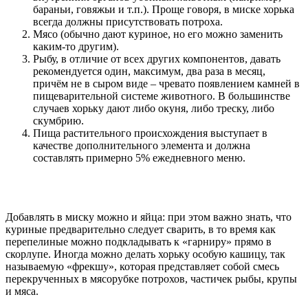
бараньи, говяжьи и т.п.). Проще говоря, в миске хорька
всегда должны присутствовать потроха.
Мясо (обычно дают куриное, но его можно заменить
каким-то другим).
Рыбу, в отличие от всех других компонентов, давать
рекомендуется один, максимум, два раза в месяц,
причём не в сыром виде – чревато появлением камней в
пищеварительной системе животного. В большинстве
случаев хорьку дают либо окуня, либо треску, либо
скумбрию.
Пища растительного происхождения выступает в
качестве дополнительного элемента и должна
составлять примерно 5% ежедневного меню.
Добавлять в миску можно и яйца: при этом важно знать, что
куриные предварительно следует сварить, в то время как
перепелиные можно подкладывать к «гарниру» прямо в
скорлупе. Иногда можно делать хорьку особую кашицу, так
называемую «фрекшу», которая представляет собой смесь
перекрученных в мясорубке потрохов, частичек рыбы, крупы
и мяса.