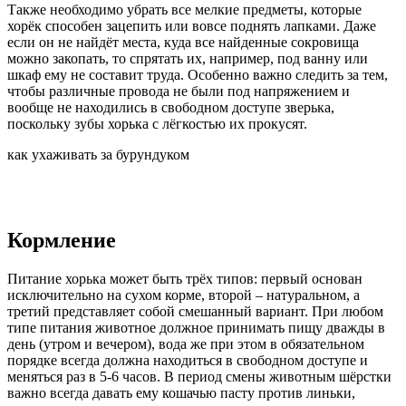
Также необходимо убрать все мелкие предметы, которые
хорёк способен зацепить или вовсе поднять лапками. Даже
если он не найдёт места, куда все найденные сокровища
можно закопать, то спрятать их, например, под ванну или
шкаф ему не составит труда. Особенно важно следить за тем,
чтобы различные провода не были под напряжением и
вообще не находились в свободном доступе зверька,
поскольку зубы хорька с лёгкостью их прокусят.
как ухаживать за бурундуком
Кормление
Питание хорька может быть трёх типов: первый основан
исключительно на сухом корме, второй – натуральном, а
третий представляет собой смешанный вариант. При любом
типе питания животное должное принимать пищу дважды в
день (утром и вечером), вода же при этом в обязательном
порядке всегда должна находиться в свободном доступе и
меняться раз в 5-6 часов. В период смены животным шёрстки
важно всегда давать ему кошачью пасту против линьки,