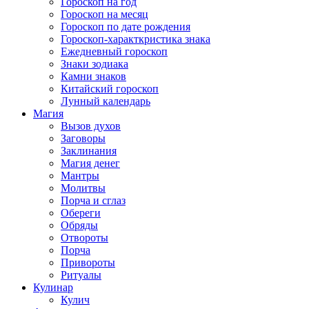
Гороскоп на год
Гороскоп на месяц
Гороскоп по дате рождения
Гороскоп-характкристика знака
Ежедневный гороскоп
Знаки зодиака
Камни знаков
Китайский гороскоп
Лунный календарь
Магия
Вызов духов
Заговоры
Заклинания
Магия денег
Мантры
Молитвы
Порча и сглаз
Обереги
Обряды
Отвороты
Порча
Привороты
Ритуалы
Кулинар
Кулич