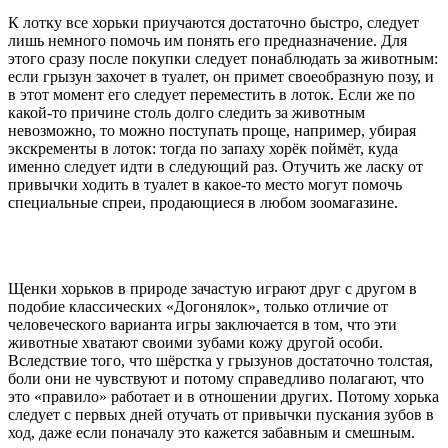
К лотку все хорьки приучаются достаточно быстро, следует
лишь немного помочь им понять его предназначение. Для
этого сразу после покупки следует понаблюдать за животным:
если грызун захочет в туалет, он примет своеобразную позу, и
в этот момент его следует переместить в лоток. Если же по
какой-то причине столь долго следить за животным
невозможно, то можно поступать проще, например, убирая
экскременты в лоток: тогда по запаху хорёк поймёт, куда
именно следует идти в следующий раз. Отучить же ласку от
привычки ходить в туалет в какое-то место могут помочь
специальные спреи, продающиеся в любом зоомагазине.
Щенки хорьков в природе зачастую играют друг с другом в
подобие классических «Догонялок», только отличие от
человеческого варианта игры заключается в том, что эти
животные хватают своими зубами кожу другой особи.
Вследствие того, что шёрстка у грызунов достаточно толстая,
боли они не чувствуют и потому справедливо полагают, что
это «правило» работает и в отношении других. Потому хорька
следует с первых дней отучать от привычки пускания зубов в
ход, даже если поначалу это кажется забавным и смешным.