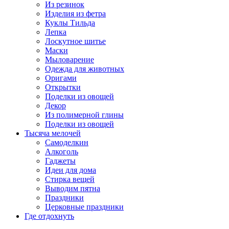
Из резинок
Изделия из фетра
Куклы Тильда
Лепка
Лоскутное шитье
Маски
Мыловарение
Одежда для животных
Оригами
Открытки
Поделки из овощей
Декор
Из полимерной глины
Поделки из овощей
Тысяча мелочей
Самоделкин
Алкоголь
Гаджеты
Идеи для дома
Стирка вещей
Выводим пятна
Праздники
Церковные праздники
Где отдохнуть