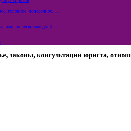
супруга против
ое, головное, поперечное, …
держке на несколько дней
!
ье, законы, консультации юриста, отноше