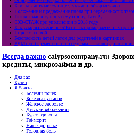
Определение порядка общения с ребенком, если бывшая 
Как вылечить молочницу у мужчин: обзор методов
Положение и предлежание плода при беременности: тазов
Готовит машину к зимнему сезону, Газу Ру
СЗВ-СТАЖ при увольнении в 2018 году
Как ускорить месячные? Вызвать приход месячных при за
Пирог с тыквой
Безопасность детей летом для родителей в картинках
ВДМ при беременности по неделям — таблица, описание
Всегда важно
calypsocompany.ru: Здоров
кредиты, микрозаймы и др.
Для вас
Кулич
Я болею
Болезни почек
Болезни суставов
Женское здоровье
Детские заболевания
Будем здоровы
Гайморит
Наше здоровье
Головная боль