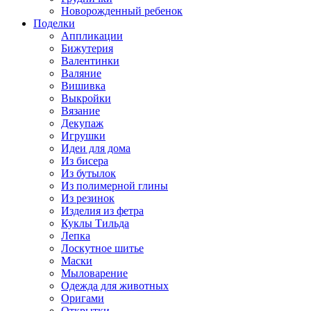
Новорожденный ребенок
Поделки
Аппликации
Бижутерия
Валентинки
Валяние
Вишивка
Выкройки
Вязание
Декупаж
Игрушки
Идеи для дома
Из бисера
Из бутылок
Из полимерной глины
Из резинок
Изделия из фетра
Куклы Тильда
Лепка
Лоскутное шитье
Маски
Мыловарение
Одежда для животных
Оригами
Открытки