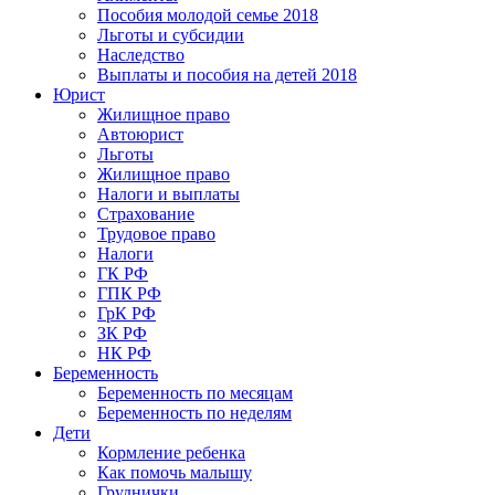
Пособия молодой семье 2018
Льготы и субсидии
Наследство
Выплаты и пособия на детей 2018
Юрист
Жилищное право
Автоюрист
Льготы
Жилищное право
Налоги и выплаты
Страхование
Трудовое право
Налоги
ГК РФ
ГПК РФ
ГрК РФ
ЗК РФ
НК РФ
Беременность
Беременность по месяцам
Беременность по неделям
Дети
Кормление ребенка
Как помочь малышу
Груднички