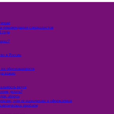
ечение
и и рекомендации специалистов
8 года
флюкс?
во в России
и их обоснованность
да важно
нальность вкуса
 этим делать?
дов, аборта
енсию, при ее назначении и оформлении
осметических проблем