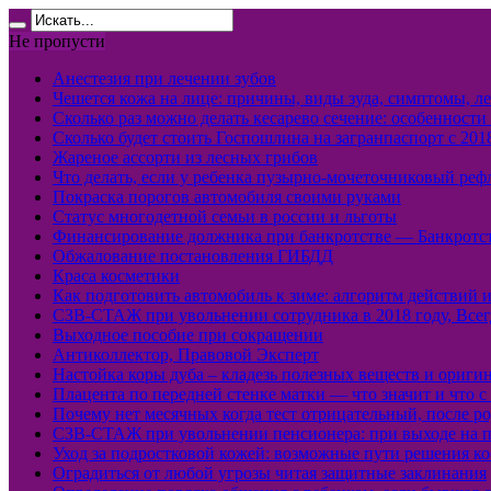
Не пропусти
Анестезия при лечении зубов
Чешется кожа на лице: причины, виды зуда, симптомы, л
Сколько раз можно делать кесарево сечение: особенност
Сколько будет стоить Госпошлина на загранпаспорт с 201
Жареное ассорти из лесных грибов
Что делать, если у ребенка пузырно-мочеточниковый ре
Покраска порогов автомобиля своими руками
Статус многодетной семьи в россии и льготы
Финансирование должника при банкротстве — Банкротст
Обжалование постановления ГИБДД
Краса косметики
Как подготовить автомобиль к зиме: алгоритм действий 
СЗВ-СТАЖ при увольнении сотрудника в 2018 году, Всег
Выходное пособие при сокращении
Антиколлектор, Правовой Эксперт
Настойка коры дуба – кладезь полезных веществ и ориги
Плацента по передней стенке матки — что значит и что с
Почему нет месячных когда тест отрицательный, после ро
СЗВ-СТАЖ при увольнении пенсионера: при выходе на п
Уход за подростковой кожей: возможные пути решения к
Оградиться от любой угрозы читая защитные заклинания