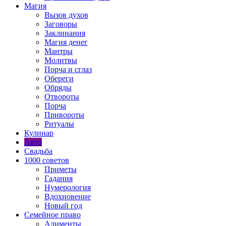
Магия
Вызов духов
Заговоры
Заклинания
Магия денег
Мантры
Молитвы
Порча и сглаз
Обереги
Обряды
Отвороты
Порча
Привороты
Ритуалы
Кулинар
Авто
Свадьба
1000 советов
Приметы
Гадания
Нумерология
Вдохновение
Новый год
Семейное право
Алименты