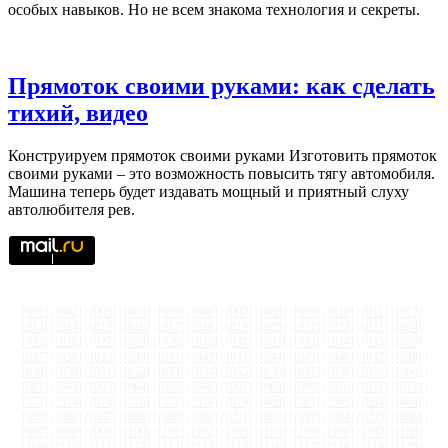
особых навыков. Но не всем знакома технология и секреты.
Прямоток своими руками: как сделать
тихий, видео
Конструируем прямоток своими руками Изготовить прямоток
своими руками – это возможность повысить тягу автомобиля.
Машина теперь будет издавать мощный и приятный слуху
автолюбителя рев.
[001]
|
[002]
|
[003]
|
[004]
|
[005]
|
[006]
|
[007]
|
[008]
|
[009]
|
[010]
|
[011]
|
[012]
|
[013]
|
[014]
|
[015]
|
[016]
|
[017]
|
[018]
|
[019]
|
[020]
|
[021]
|
[022]
|
[023]
|
[024]
|
[025]
|
[026]
|
[027]
|
[028]
|
[029]
|
[030]
|
[031]
|
[032]
|
[033]
|
[034]
|
[035]
|
[036]
|
[037]
|
[038]
|
[039]
|
[040]
|
[041]
|
[042]
|
[043]
|
[044]
|
[045]
|
[046]
|
[047]
|
[048]
|
[049]
|
[050]
|
[051]
|
[052]
|
[053]
|
[054]
|
[055]
|
[056]
|
[057]
|
[058]
|
[059]
|
[060]
|
[061]
|
[062]
|
[063]
|
[064]
|
[065]
|
[066]
|
[067]
|
[068]
|
[069]
|
[070]
|
[071]
|
[072]
|
[073]
|
[074]
|
[075]
|
[076]
|
[077]
|
[078]
|
[079]
|
[080]
|
[081]
|
[082]
|
[083]
|
[084]
|
[085]
|
[086]
|
[087]
|
[088]
|
[089]
|
[090]
|
[091]
|
[092]
|
[093]
|
[094]
|
[095]
|
[096]
|
[097]
|
[098]
|
[099]
|
[100]
|
[101]
|
[102]
|
[103]
|
[104]
|
[105]
|
[106]
|
[107]
|
[108]
|
[109]
|
[110]
|
[111]
|
[112]
|
[113]
|
[114]
|
[115]
|
[116]
|
[117]
|
[118]
|
[119]
|
[120]
|