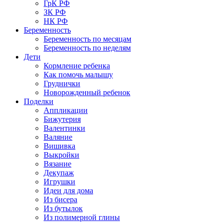
ГрК РФ
ЗК РФ
НК РФ
Беременность
Беременность по месяцам
Беременность по неделям
Дети
Кормление ребенка
Как помочь малышу
Груднички
Новорожденный ребенок
Поделки
Аппликации
Бижутерия
Валентинки
Валяние
Вишивка
Выкройки
Вязание
Декупаж
Игрушки
Идеи для дома
Из бисера
Из бутылок
Из полимерной глины