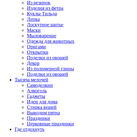
Из резинок
Изделия из фетра
Куклы Тильда
Лепка
Лоскутное шитье
Маски
Мыловарение
Одежда для животных
Оригами
Открытки
Поделки из овощей
Декор
Из полимерной глины
Поделки из овощей
Тысяча мелочей
Самоделкин
Алкоголь
Гаджеты
Идеи для дома
Стирка вещей
Выводим пятна
Праздники
Церковные праздники
Где отдохнуть