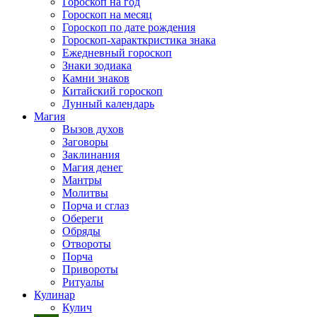
Гороскоп на год
Гороскоп на месяц
Гороскоп по дате рождения
Гороскоп-характкристика знака
Ежедневный гороскоп
Знаки зодиака
Камни знаков
Китайский гороскоп
Лунный календарь
Магия
Вызов духов
Заговоры
Заклинания
Магия денег
Мантры
Молитвы
Порча и сглаз
Обереги
Обряды
Отвороты
Порча
Привороты
Ритуалы
Кулинар
Кулич