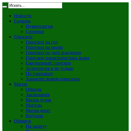
Новости
Гадания
Нумерология
Сонники
Гороскоп
Гороскоп на год
Гороскоп на месяц
Гороскоп по дате рождения
Гороскоп-характкристика знака
Ежедневный гороскоп
Астрология и не только
По гороскопу
Характер знаков гороскопа
Магия
Обряды
Заклинания
Вызов духов
Мантры
Магия денег
Ритуалы
Обереги
На защиту