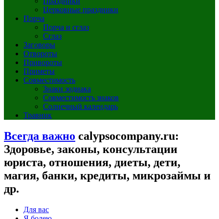
Праздники
Церковные праздники
Порча
Порча и сглаз
Сглаз
Заговоры
Отвороты
Привороты
Приметы
Совместимость
Знаки зодиака
Совместимость знаков
Солнечный календарь
Травник
Всегда важно
calypsocompany.ru:
Здоровье, законы, консультации
юриста, отношения, диеты, дети,
магия, банки, кредиты, микрозаймы и
др.
Для вас
Я болею