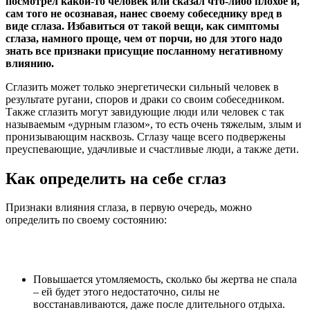
посмотрел какой-то человек или сказал что-либо плохое и,
сам того не осознавая, нанес своему собеседнику вред в
виде сглаза. Избавиться от такой вещи, как симптомы
сглаза, намного проще, чем от порчи, но для этого надо
знать все признаки присущие посланному негативному
влиянию.
Сглазить может только энергетически сильный человек в
результате ругани, споров и драки со своим собеседником.
Также сглазить могут завидующие люди или человек с так
называемым «дурным глазом», то есть очень тяжелым, злым и
пронизывающим насквозь. Сглазу чаще всего подвержены
преуспевающие, удачливые и счастливые люди, а также дети.
Как определить на себе сглаз
Признаки влияния сглаза, в первую очередь, можно
определить по своему состоянию:
Повышается утомляемость, сколько бы жертва не спала
– ей будет этого недостаточно, силы не
восстанавливаются, даже после длительного отдыха.