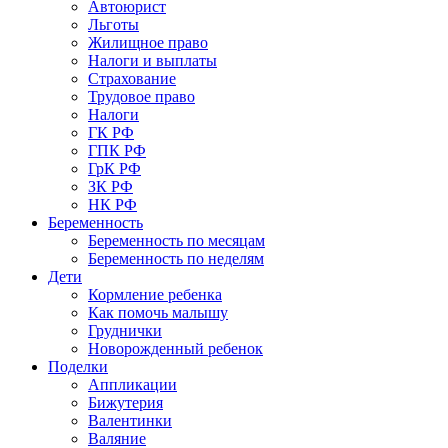
Автоюрист
Льготы
Жилищное право
Налоги и выплаты
Страхование
Трудовое право
Налоги
ГК РФ
ГПК РФ
ГрК РФ
ЗК РФ
НК РФ
Беременность
Беременность по месяцам
Беременность по неделям
Дети
Кормление ребенка
Как помочь малышу
Груднички
Новорожденный ребенок
Поделки
Аппликации
Бижутерия
Валентинки
Валяние