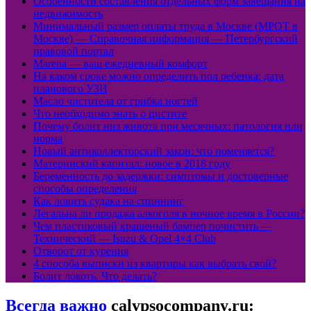
Особенности составления отдельных форм завещания на
недвижимость
Минимальный размер оплаты труда в Москве (МРОТ в
Москве) — Справочная информация — Петербургский
правовой портал
Marena — ваш ежедневный комфорт
На каком сроке можно определить пол ребенка: дата
планового УЗИ
Масло чистотела от грибка ногтей
Что необходимо знать о цистите
Почему болит низ живота при месячных: патология или
норма
Новый антиколлекторский закон: что поменяется?
Материнский капитал: новое в 2018 году
Беременность до задержки: симптомы и достоверные
способы определения
Как ловить судака на спиннинг
Легальна ли продажа алкоголя в ночное время в России?
Чем пластиковый крашеный бампер почистить —
Технический — Isuzu & Opel 4×4 Club
Отворот от курения
4 способа выписки из квартиры как выбрать свой?
Болит локоть. Что делать?
Всегда важно
calypsocompany.ru: