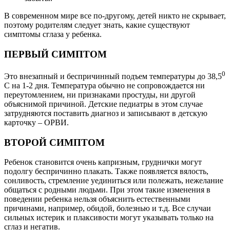
В современном мире все по-другому, детей никто не скрывает,
поэтому родителям следует знать, какие существуют
симптомы сглаза у ребенка.
ПЕРВЫЙ СИМПТОМ
0
Это внезапный и беспричинный подъем температуры до 38,5
С на 1-2 дня. Температура обычно не сопровождается ни
переутомлением, ни признаками простуды, ни другой
объяснимой причиной. Детские педиатры в этом случае
затрудняются поставить диагноз и записывают в детскую
карточку – ОРВИ.
ВТОРОЙ СИМПТОМ
Ребенок становится очень капризным, груднички могут
подолгу беспричинно плакать. Также появляется вялость,
сонливость, стремление уединиться или полежать, нежелание
общаться с родными людьми. При этом такие изменения в
поведении ребенка нельзя объяснить естественными
причинами, например, обидой, болезнью и т.д. Все случаи
сильных истерик и плаксивости могут указывать только на
сглаз и негатив.