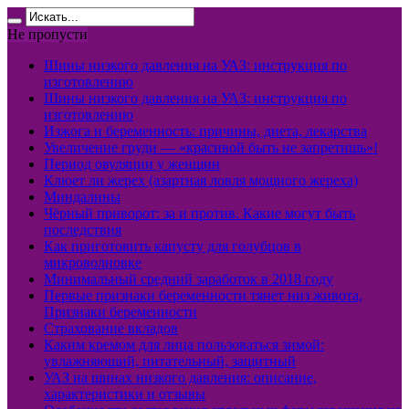
Не пропусти
Шины низкого давления на УАЗ: инструкция по
изготовлению
Шины низкого давления на УАЗ: инструкция по
изготовлению
Изжога и беременность: причины, диета, лекарства
Увеличение груди — «красивой быть не запретишь»!
Период овуляции у женщин
Клюет ли жерех (азартная ловля мощного жереха)
Миндалины
Чёрный приворот: за и против. Какие могут быть
последствия
Как приготовить капусту для голубцов в
микроволновке
Минимальный средний заработок в 2018 году
Первые признаки беременности тянет низ живота,
Признаки беременности
Страхование вкладов
Каким кремом для лица пользоваться зимой:
увлажняющий, питательный, защитный
УАЗ на шинах низкого давления: описание,
характеристики и отзывы