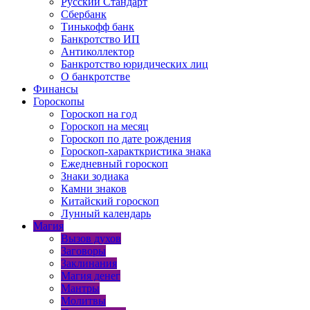
Русский Стандарт
Сбербанк
Тинькофф банк
Банкротство ИП
Антиколлектор
Банкротство юридических лиц
О банкротстве
Финансы
Гороскопы
Гороскоп на год
Гороскоп на месяц
Гороскоп по дате рождения
Гороскоп-характкристика знака
Ежедневный гороскоп
Знаки зодиака
Камни знаков
Китайский гороскоп
Лунный календарь
Магия
Вызов духов
Заговоры
Заклинания
Магия денег
Мантры
Молитвы