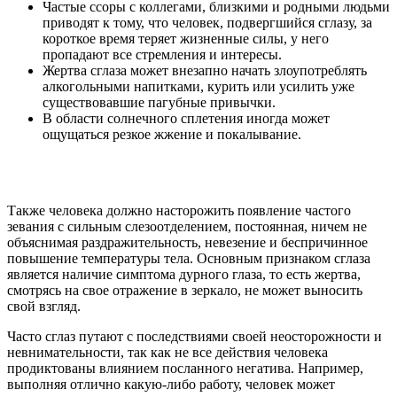
Частые ссоры с коллегами, близкими и родными людьми
приводят к тому, что человек, подвергшийся сглазу, за
короткое время теряет жизненные силы, у него
пропадают все стремления и интересы.
Жертва сглаза может внезапно начать злоупотреблять
алкогольными напитками, курить или усилить уже
существовавшие пагубные привычки.
В области солнечного сплетения иногда может
ощущаться резкое жжение и покалывание.
Также человека должно насторожить появление частого
зевания с сильным слезоотделением, постоянная, ничем не
объяснимая раздражительность, невезение и беспричинное
повышение температуры тела. Основным признаком сглаза
является наличие симптома дурного глаза, то есть жертва,
смотрясь на свое отражение в зеркало, не может выносить
свой взгляд.
Часто сглаз путают с последствиями своей неосторожности и
невнимательности, так как не все действия человека
продиктованы влиянием посланного негатива. Например,
выполняя отлично какую-либо работу, человек может