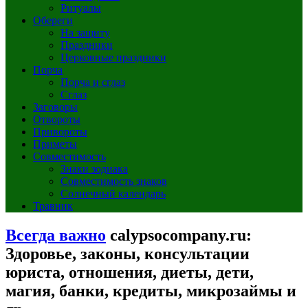
Ритуалы
Обереги
На защиту
Праздники
Церковные праздники
Порча
Порча и сглаз
Сглаз
Заговоры
Отвороты
Привороты
Приметы
Совместимость
Знаки зодиака
Совместимость знаков
Солнечный календарь
Травник
Всегда важно
calypsocompany.ru:
Здоровье, законы, консультации
юриста, отношения, диеты, дети,
магия, банки, кредиты, микрозаймы и