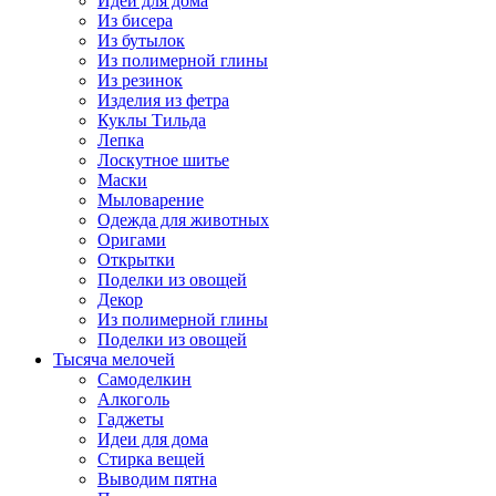
Идеи для дома
Из бисера
Из бутылок
Из полимерной глины
Из резинок
Изделия из фетра
Куклы Тильда
Лепка
Лоскутное шитье
Маски
Мыловарение
Одежда для животных
Оригами
Открытки
Поделки из овощей
Декор
Из полимерной глины
Поделки из овощей
Тысяча мелочей
Самоделкин
Алкоголь
Гаджеты
Идеи для дома
Стирка вещей
Выводим пятна