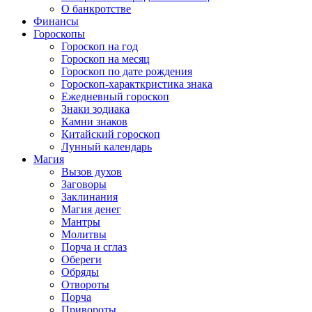
О банкротстве
Финансы
Гороскопы
Гороскоп на год
Гороскоп на месяц
Гороскоп по дате рождения
Гороскоп-характкристика знака
Ежедневный гороскоп
Знаки зодиака
Камни знаков
Китайский гороскоп
Лунный календарь
Магия
Вызов духов
Заговоры
Заклинания
Магия денег
Мантры
Молитвы
Порча и сглаз
Обереги
Обряды
Отвороты
Порча
Привороты