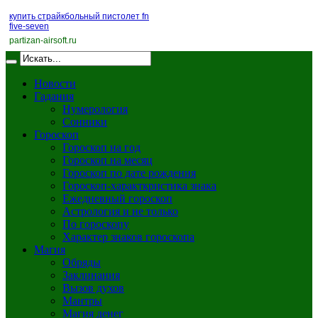
купить страйкбольный пистолет fn
five-seven
partizan-airsoft.ru
Новости
Гадания
Нумерология
Сонники
Гороскоп
Гороскоп на год
Гороскоп на месяц
Гороскоп по дате рождения
Гороскоп-характкристика знака
Ежедневный гороскоп
Астрология и не только
По гороскопу
Характер знаков гороскопа
Магия
Обряды
Заклинания
Вызов духов
Мантры
Магия денег