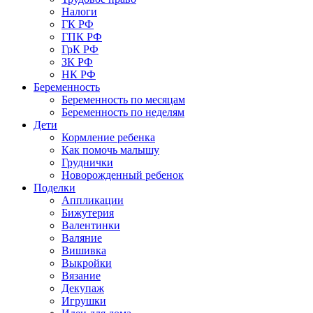
Налоги
ГК РФ
ГПК РФ
ГрК РФ
ЗК РФ
НК РФ
Беременность
Беременность по месяцам
Беременность по неделям
Дети
Кормление ребенка
Как помочь малышу
Груднички
Новорожденный ребенок
Поделки
Аппликации
Бижутерия
Валентинки
Валяние
Вишивка
Выкройки
Вязание
Декупаж
Игрушки