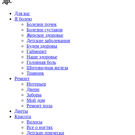
др.
Для вас
Я болею
Болезни почек
Болезни суставов
Женское здоровье
Детские заболевания
Будем здоровы
Гайморит
Наше здоровье
Головная боль
Щитовидная железа
Травник
Ремонт
Интерьер
Двери
Заборы
Мой дом
Ремонт пола
Диеты
Красота
Волосы
Все о ногтях
Детские прически