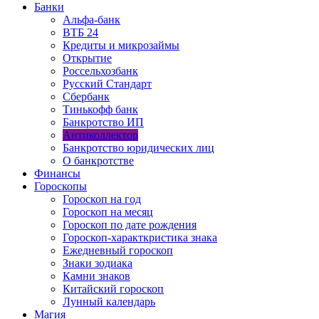
Банки
Альфа-банк
ВТБ 24
Кредиты и микрозаймы
Открытие
Россельхозбанк
Русский Стандарт
Сбербанк
Тинькофф банк
Банкротство ИП
Антиколлектор
Банкротство юридических лиц
О банкротстве
Финансы
Гороскопы
Гороскоп на год
Гороскоп на месяц
Гороскоп по дате рождения
Гороскоп-характкристика знака
Ежедневный гороскоп
Знаки зодиака
Камни знаков
Китайский гороскоп
Лунный календарь
Магия