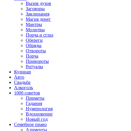
Вызов духов
Заговоры
Заклинания
Магия денег
Мантры
Молитвы
Порча и сглаз
Обереги
Обряды
Отвороты
Порча
Привороты
Ритуалы
Кулинар
Авто
Свадьба
Алкоголь
1000 советов
Приметы
Гадания
Нумерология
Вдохновение
Новый год
Семейное право
Алименты