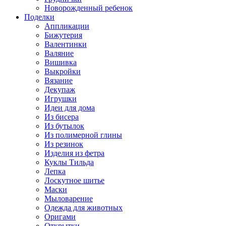
Новорожденный ребенок
Поделки
Аппликации
Бижутерия
Валентинки
Валяние
Вишивка
Выкройки
Вязание
Декупаж
Игрушки
Идеи для дома
Из бисера
Из бутылок
Из полимерной глины
Из резинок
Изделия из фетра
Куклы Тильда
Лепка
Лоскутное шитье
Маски
Мыловарение
Одежда для животных
Оригами
Открытки