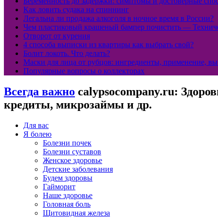
Беременность до задержки: симптомы и достоверные спо
Как ловить судака на спиннинг
Легальна ли продажа алкоголя в ночное время в России?
Чем пластиковый крашеный бампер почистить — Техниче
Отворот от курения
4 способа выписки из квартиры как выбрать свой?
Болит локоть. Что делать?
Маски для лица от рубцов: ингредиенты, применение, вы
Популярные вопросы о коллекторах
Всегда важно
calypsocompany.ru: Здоров
кредиты, микрозаймы и др.
Для вас
Я болею
Болезни почек
Болезни суставов
Женское здоровье
Детские заболевания
Будем здоровы
Гайморит
Наше здоровье
Головная боль
Щитовидная железа