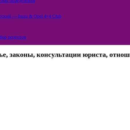
собы определения
ский — Isuzu & Opel 4×4 Club
бор рецептов
ье, законы, консультации юриста, отноше