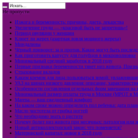
Не пропусти
Изжога и беременность: причины, диета, лекарства
Увеличение груди — «красивой быть не запретишь»!
Период овуляции у женщин
Клюет ли жерех (азартная ловля мощного жереха)
Миндалины
Чёрный приворот: за и против. Какие могут быть послед
Как приготовить капусту для голубцов в микроволновке
Минимальный средний заработок в 2018 году
Первые признаки беременности тянет низ живота, Призн
Страхование вкладов
Каким кремом для лица пользоваться зимой: увлажняющ
УАЗ на шинах низкого давления: описание, характеристи
Особенности составления отдельных форм завещания на
Минимальный размер оплаты труда в Москве (МРОТ в М
Marena — ваш ежедневный комфорт
На каком сроке можно определить пол ребенка: дата пла
Масло чистотела от грибка ногтей
Что необходимо знать о цистите
Почему болит низ живота при месячных: патология или 
Новый антиколлекторский закон: что поменяется?
Материнский капитал: новое в 2018 году