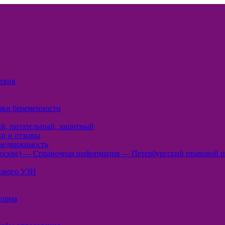
ствия
аки беременности
ий, питательный, защитный
ки и отзывы
 недвижимость
оскве) — Справочная информация — Петербургский правовой п
нового УЗИ
норма