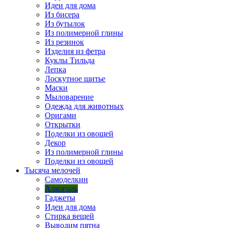
Идеи для дома
Из бисера
Из бутылок
Из полимерной глины
Из резинок
Изделия из фетра
Куклы Тильда
Лепка
Лоскутное шитье
Маски
Мыловарение
Одежда для животных
Оригами
Открытки
Поделки из овощей
Декор
Из полимерной глины
Поделки из овощей
Тысяча мелочей
Самоделкин
Алкоголь
Гаджеты
Идеи для дома
Стирка вещей
Выводим пятна