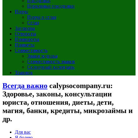
Праздники
Церковные праздники
Порча
Порча и сглаз
Сглаз
Заговоры
Отвороты
Привороты
Приметы
Совместимость
Знаки зодиака
Совместимость знаков
Солнечный календарь
Травник
Всегда важно
calypsocompany.ru:
Здоровье, законы, консультации
юриста, отношения, диеты, дети,
магия, банки, кредиты, микрозаймы и
др.
Для вас
Я болею