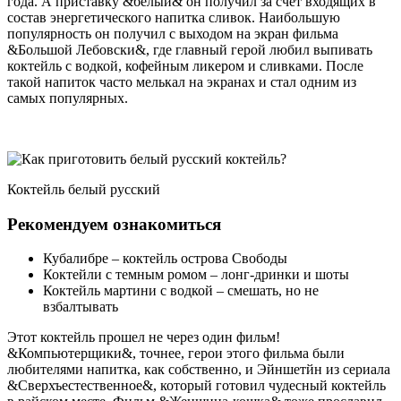
года. А приставку &белый& он получил за счет входящих в
состав энергетического напитка сливок. Наибольшую
популярность он получил с выходом на экран фильма
&Большой Лебовски&, где главный герой любил выпивать
коктейль с водкой, кофейным ликером и сливками. После
такой напиток часто мелькал на экранах и стал одним из
самых популярных.
Коктейль белый русский
Рекомендуем ознакомиться
Кубалибре – коктейль острова Свободы
Коктейли с темным ромом – лонг-дринки и шоты
Коктейль мартини с водкой – смешать, но не
взбалтывать
Этот коктейль прошел не через один фильм!
&Компьютерщики&, точнее, герои этого фильма были
любителями напитка, как собственно, и Эйншетйн из сериала
&Сверхъестественное&, который готовил чудесный коктейль