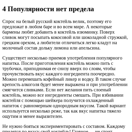
4 Популярности нет предела
Спрос на белый русский коктейль велик, поэтому его
предложат в любом баре и во всем мире. А некоторые
бармены любят добавить в коктейль изюминку. Поверх
сливок могут посыпать кокосовой или шоколадной стружкой,
грецким орехом, а любители отличиться легко кладут на
молочный состав дольку лимона или апельсина.
Существует несколько приемов употребления популярного
напитка. После приготовления коктейль можно пить с
трубочки, приподнимая ее снизу вверх по слоям, чтобы
прочувствовать вкус каждого ингредиента поочередно.
Можно перемешать кофейный ликер и водку. В таком случае
крепость алкоголя будет менее выражена и при употреблении
смягчится сливками. Если нет желания пить слоеный
коктейль, можно все ингредиенты смешать. При взбивании
коктейля с помощью шейкера получится охлажденный
напиток с равномерным однородным вкусом. Такой вариант
используется несколько реже, так как вкус напитка тяжело
ощутим и менее выразителен.
Не нужно бояться экспериментировать с составом. Каждому
придется по вкусу свой коктейль! Главное — не стоит