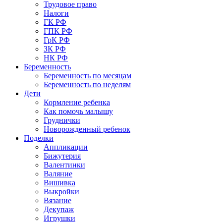
Трудовое право
Налоги
ГК РФ
ГПК РФ
ГрК РФ
ЗК РФ
НК РФ
Беременность
Беременность по месяцам
Беременность по неделям
Дети
Кормление ребенка
Как помочь малышу
Груднички
Новорожденный ребенок
Поделки
Аппликации
Бижутерия
Валентинки
Валяние
Вишивка
Выкройки
Вязание
Декупаж
Игрушки