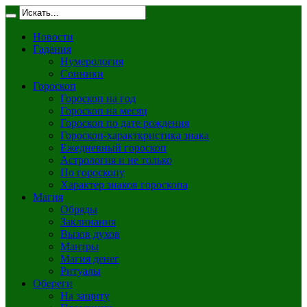
Новости
Гадания
Нумерология
Сонники
Гороскоп
Гороскоп на год
Гороскоп на месяц
Гороскоп по дате рождения
Гороскоп-характкристика знака
Ежедневный гороскоп
Астрология и не только
По гороскопу
Характер знаков гороскопа
Магия
Обряды
Заклинания
Вызов духов
Мантры
Магия денег
Ритуалы
Обереги
На защиту