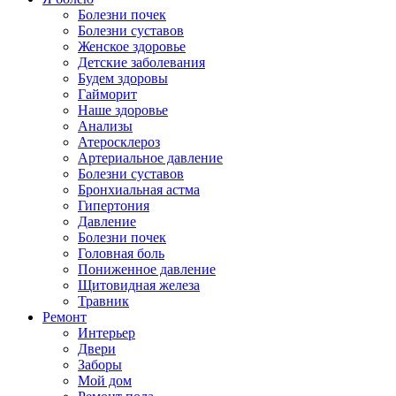
Болезни почек
Болезни суставов
Женское здоровье
Детские заболевания
Будем здоровы
Гайморит
Наше здоровье
Анализы
Атеросклероз
Артериальное давление
Болезни суставов
Бронхиальная астма
Гипертония
Давление
Болезни почек
Головная боль
Пониженное давление
Щитовидная железа
Травник
Ремонт
Интерьер
Двери
Заборы
Мой дом