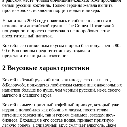
в райском месте. Фильм &Женщина-кошка& тоже прославил
белый русский коктейль. Только героиня желала выпить
просто молока, исключив порции водки и ликера.
У напитка в 2003 году появилась и собственная песня в
исполнении английской группы The Crimea. После такой
популярности просто невозможно не попробовать этот
восхитительный напиток.
Коктейль со сливочным вкусом широко был популярен в 80-
90 г. В основном предпочтение ему отдавали
представительницы женского пола.
2 Вкусовые характеристики
Коктейль белый русский или, как иногда его называют,
&Белорус&, приходится любителям смешанных алкогольных
напитков больше по душе, чем черный русский, из-за своего
мягкого и сладкого вкуса.
Коктейль имеет приятный кофейный привкус, который уже
издавна полюбился как обычным людям, посетителям
питейных заведений, так и героям фильмов, звездам шоу-
бизнеса. Входящая в его состав водка, придает приятную
легкую горечь, а сливочный вкус смягчает алкоголь. Даже