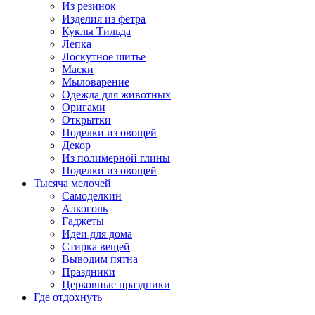
Из резинок
Изделия из фетра
Куклы Тильда
Лепка
Лоскутное шитье
Маски
Мыловарение
Одежда для животных
Оригами
Открытки
Поделки из овощей
Декор
Из полимерной глины
Поделки из овощей
Тысяча мелочей
Самоделкин
Алкоголь
Гаджеты
Идеи для дома
Стирка вещей
Выводим пятна
Праздники
Церковные праздники
Где отдохнуть