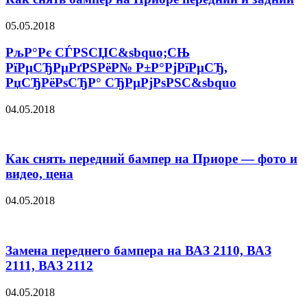
05.05.2018
РљР°Рє СЃРЅСЏС&sbquo;СЊ
РїРµСЂРµРґРЅРёР№ Р±Р°РјРїРµСЂ,
РџСЂРёРѕСЂР° СЂРµРјРѕРЅС&sbquo
04.05.2018
Как снять передний бампер на Приоре — фото и
видео, цена
04.05.2018
Замена переднего бампера на ВАЗ 2110, ВАЗ
2111, ВАЗ 2112
04.05.2018