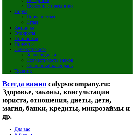
Праздники
Церковные праздники
Порча
Порча и сглаз
Сглаз
Заговоры
Отвороты
Привороты
Приметы
Совместимость
Знаки зодиака
Совместимость знаков
Солнечный календарь
Травник
Всегда важно
calypsocompany.ru:
Здоровье, законы, консультации
юриста, отношения, диеты, дети,
магия, банки, кредиты, микрозаймы и
др.
Для вас
Я болею