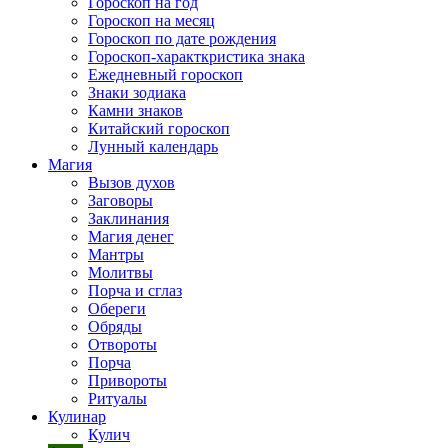
Гороскоп на год
Гороскоп на месяц
Гороскоп по дате рождения
Гороскоп-характкристика знака
Ежедневный гороскоп
Знаки зодиака
Камни знаков
Китайский гороскоп
Лунный календарь
Магия
Вызов духов
Заговоры
Заклинания
Магия денег
Мантры
Молитвы
Порча и сглаз
Обереги
Обряды
Отвороты
Порча
Привороты
Ритуалы
Кулинар
Кулич