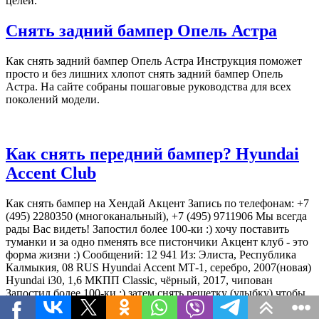
целей.
Снять задний бампер Опель Астра
Как снять задний бампер Опель Астра Инструкция поможет
просто и без лишних хлопот снять задний бампер Опель
Астра. На сайте собраны пошаговые руководства для всех
поколений модели.
Как снять передний бампер? Hyundai
Accent Club
Как снять бампер на Хендай Акцент Запись по телефонам: +7
(495) 2280350 (многоканальный), +7 (495) 9711906 Мы всегда
рады Вас видеть! Запостил более 100-ки :) хочу поставить
туманки и за одно пменять все пистончики Акцент клуб - это
форма жизни :) Сообщений: 12 941 Из: Элиста, Республика
Калмыкия, 08 RUS Hyundai Accent МТ-1, серебро, 2007(новая)
Hyundai i30, 1,6 МКПП Classic, чёрный, 2017, чипован
Запостил более 100-ки :) затем снять решетку (улыбку) чтобы
было легче работаь (adsbygoogle = window.