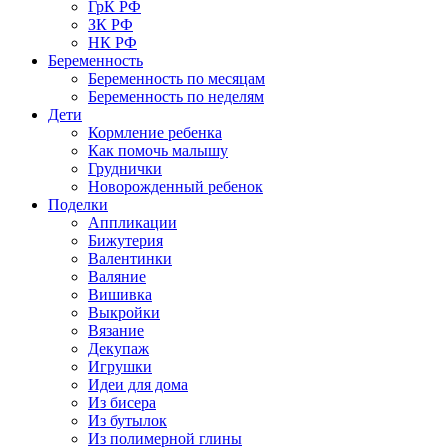
ГрК РФ
ЗК РФ
НК РФ
Беременность
Беременность по месяцам
Беременность по неделям
Дети
Кормление ребенка
Как помочь малышу
Груднички
Новорожденный ребенок
Поделки
Аппликации
Бижутерия
Валентинки
Валяние
Вишивка
Выкройки
Вязание
Декупаж
Игрушки
Идеи для дома
Из бисера
Из бутылок
Из полимерной глины