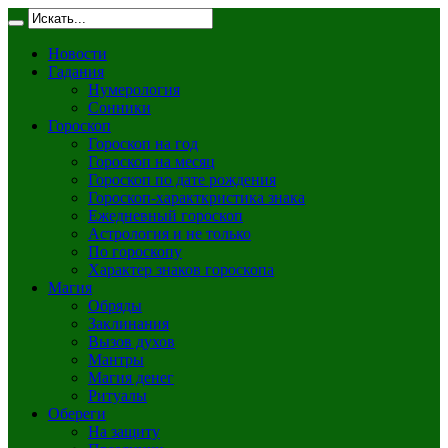
Новости
Гадания
Нумерология
Сонники
Гороскоп
Гороскоп на год
Гороскоп на месяц
Гороскоп по дате рождения
Гороскоп-характкристика знака
Ежедневный гороскоп
Астрология и не только
По гороскопу
Характер знаков гороскопа
Магия
Обряды
Заклинания
Вызов духов
Мантры
Магия денег
Ритуалы
Обереги
На защиту