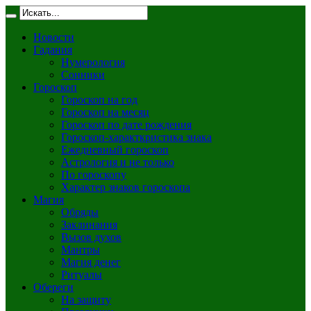
Новости
Гадания
Нумерология
Сонники
Гороскоп
Гороскоп на год
Гороскоп на месяц
Гороскоп по дате рождения
Гороскоп-характкристика знака
Ежедневный гороскоп
Астрология и не только
По гороскопу
Характер знаков гороскопа
Магия
Обряды
Заклинания
Вызов духов
Мантры
Магия денег
Ритуалы
Обереги
На защиту