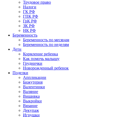
Трудовое право
Налоги
ГК РФ
ГПК РФ
ГрК РФ
ЗК РФ
НК РФ
Беременность
Беременность по месяцам
Беременность по неделям
Дети
Кормление ребенка
Как помочь малышу
Груднички
Новорожденный ребенок
Поделки
Аппликации
Бижутерия
Валентинки
Валяние
Вишивка
Выкройки
Вязание
Декупаж
Игрушки