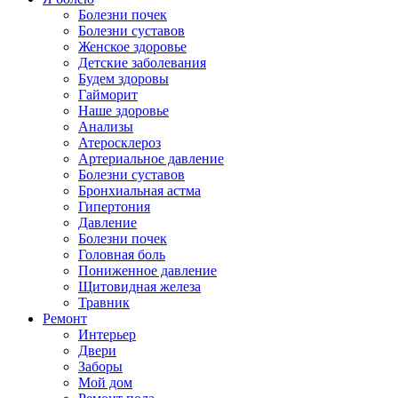
Болезни почек
Болезни суставов
Женское здоровье
Детские заболевания
Будем здоровы
Гайморит
Наше здоровье
Анализы
Атеросклероз
Артериальное давление
Болезни суставов
Бронхиальная астма
Гипертония
Давление
Болезни почек
Головная боль
Пониженное давление
Щитовидная железа
Травник
Ремонт
Интерьер
Двери
Заборы
Мой дом