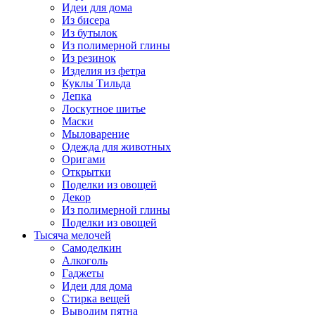
Идеи для дома
Из бисера
Из бутылок
Из полимерной глины
Из резинок
Изделия из фетра
Куклы Тильда
Лепка
Лоскутное шитье
Маски
Мыловарение
Одежда для животных
Оригами
Открытки
Поделки из овощей
Декор
Из полимерной глины
Поделки из овощей
Тысяча мелочей
Самоделкин
Алкоголь
Гаджеты
Идеи для дома
Стирка вещей
Выводим пятна