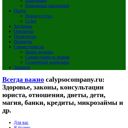
Праздники
Церковные праздники
Порча
Порча и сглаз
Сглаз
Заговоры
Отвороты
Привороты
Приметы
Совместимость
Знаки зодиака
Совместимость знаков
Солнечный календарь
Травник
Всегда важно
calypsocompany.ru:
Здоровье, законы, консультации
юриста, отношения, диеты, дети,
магия, банки, кредиты, микрозаймы и
др.
Для вас
Я болею