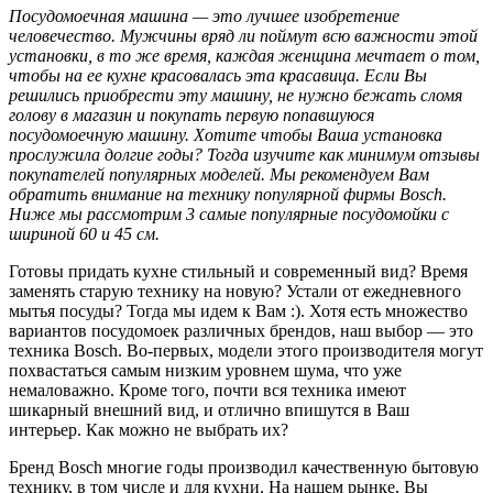
Посудомоечная машина — это лучшее изобретение
человечество. Мужчины вряд ли поймут всю важности этой
установки, в то же время, каждая женщина мечтает о том,
чтобы на ее кухне красовалась эта красавица. Если Вы
решились приобрести эту машину, не нужно бежать сломя
голову в магазин и покупать первую попавшуюся
посудомоечную машину. Хотите чтобы Ваша установка
прослужила долгие годы? Тогда изучите как минимум отзывы
покупателей популярных моделей. Мы рекомендуем Вам
обратить внимание на технику популярной фирмы Bosch.
Ниже мы рассмотрим 3 самые популярные посудомойки с
шириной 60 и 45 см.
Готовы придать кухне стильный и современный вид? Время
заменять старую технику на новую? Устали от ежедневного
мытья посуды? Тогда мы идем к Вам :). Хотя есть множество
вариантов посудомоек различных брендов, наш выбор — это
техника Bosch. Во-первых, модели этого производителя могут
похвастаться самым низким уровнем шума, что уже
немаловажно. Кроме того, почти вся техника имеют
шикарный внешний вид, и отлично впишутся в Ваш
интерьер. Как можно не выбрать их?
Бренд Bosch многие годы производил качественную бытовую
технику, в том числе и для кухни. На нашем рынке, Вы