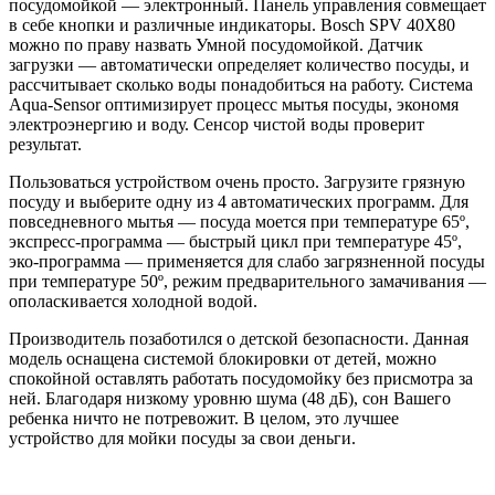
посудомойкой — электронный. Панель управления совмещает
в себе кнопки и различные индикаторы. Bosch SPV 40X80
можно по праву назвать Умной посудомойкой. Датчик
загрузки — автоматически определяет количество посуды, и
рассчитывает сколько воды понадобиться на работу. Система
Aqua-Sensor оптимизирует процесс мытья посуды, экономя
электроэнергию и воду. Сенсор чистой воды проверит
результат.
Пользоваться устройством очень просто. Загрузите грязную
посуду и выберите одну из 4 автоматических программ. Для
повседневного мытья — посуда моется при температуре 65º,
экспресс-программа — быстрый цикл при температуре 45º,
эко-программа — применяется для слабо загрязненной посуды
при температуре 50º, режим предварительного замачивания —
ополаскивается холодной водой.
Производитель позаботился о детской безопасности. Данная
модель оснащена системой блокировки от детей, можно
спокойной оставлять работать посудомойку без присмотра за
ней. Благодаря низкому уровню шума (48 дБ), сон Вашего
ребенка ничто не потревожит. В целом, это лучшее
устройство для мойки посуды за свои деньги.