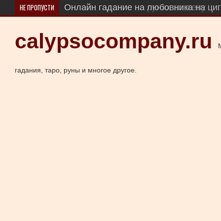
НЕ ПРОПУСТИ
Онлайн гадание на любовника на циг
Онлайн гадание на рунах на жену
calypsocompany.ru
гадания, таро, руны и многое другое.