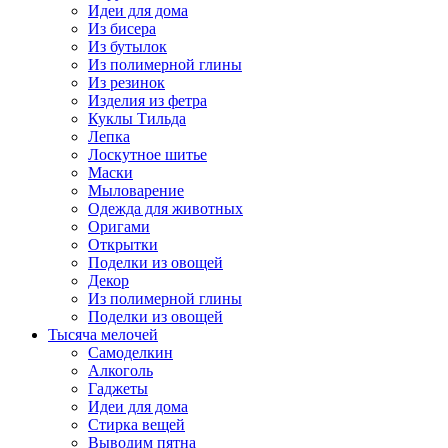
Идеи для дома
Из бисера
Из бутылок
Из полимерной глины
Из резинок
Изделия из фетра
Куклы Тильда
Лепка
Лоскутное шитье
Маски
Мыловарение
Одежда для животных
Оригами
Открытки
Поделки из овощей
Декор
Из полимерной глины
Поделки из овощей
Тысяча мелочей
Самоделкин
Алкоголь
Гаджеты
Идеи для дома
Стирка вещей
Выводим пятна