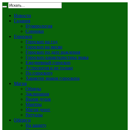
Новости
Гадания
Нумерология
Сонники
Гороскоп
Гороскоп на год
Гороскоп на месяц
Гороскоп по дате рождения
Гороскоп-характкристика знака
Ежедневный гороскоп
Астрология и не только
По гороскопу
Характер знаков гороскопа
Магия
Обряды
Заклинания
Вызов духов
Мантры
Магия денег
Ритуалы
Обереги
На защиту