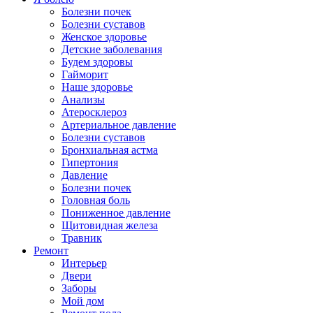
Болезни почек
Болезни суставов
Женское здоровье
Детские заболевания
Будем здоровы
Гайморит
Наше здоровье
Анализы
Атеросклероз
Артериальное давление
Болезни суставов
Бронхиальная астма
Гипертония
Давление
Болезни почек
Головная боль
Пониженное давление
Щитовидная железа
Травник
Ремонт
Интерьер
Двери
Заборы
Мой дом