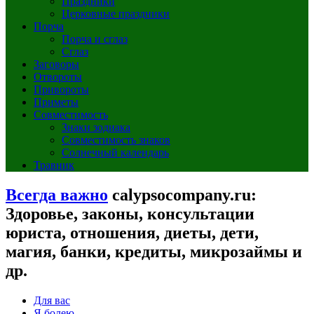
Праздники
Церковные праздники
Порча
Порча и сглаз
Сглаз
Заговоры
Отвороты
Привороты
Приметы
Совместимость
Знаки зодиака
Совместимость знаков
Солнечный календарь
Травник
Всегда важно
calypsocompany.ru:
Здоровье, законы, консультации
юриста, отношения, диеты, дети,
магия, банки, кредиты, микрозаймы и
др.
Для вас
Я болею