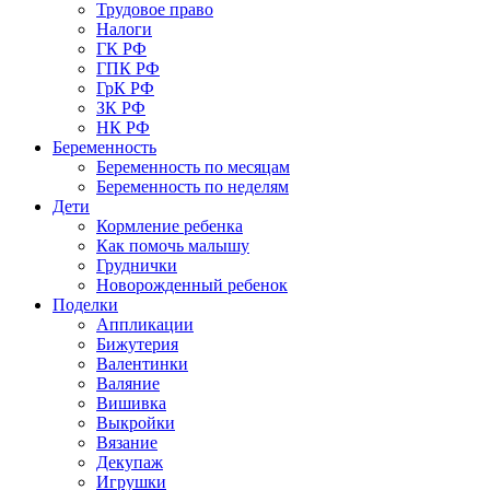
Трудовое право
Налоги
ГК РФ
ГПК РФ
ГрК РФ
ЗК РФ
НК РФ
Беременность
Беременность по месяцам
Беременность по неделям
Дети
Кормление ребенка
Как помочь малышу
Груднички
Новорожденный ребенок
Поделки
Аппликации
Бижутерия
Валентинки
Валяние
Вишивка
Выкройки
Вязание
Декупаж
Игрушки